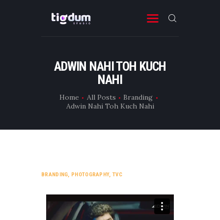
ADWIN NAHI TOH KUCH
WHAT WE DO
NAHI
RENT CAMERA
Home
All Posts
Branding
ABOUT US
Adwin Nahi Toh Kuch Nahi
CONTACT US
BRANDING
,
PHOTOGRAPHY
,
TVC
F
I
L
M