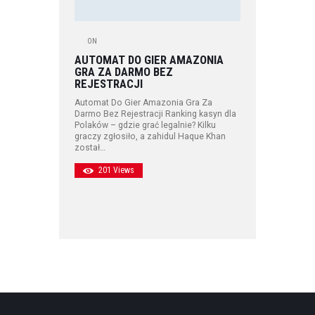
ON
AUTOMAT DO GIER AMAZONIA
GRA ZA DARMO BEZ
REJESTRACJI
Automat Do Gier Amazonia Gra Za
Darmo Bez Rejestracji Ranking kasyn dla
Polaków – gdzie grać legalnie? Kilku
graczy zgłosiło, a zahidul Haque Khan
został…
201
Views