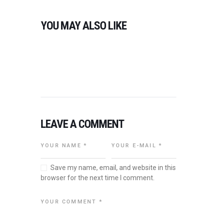
R
O
E
N
YOU MAY ALSO LIKE
O
N
0
0
LEAVE A COMMENT
Save my name, email, and website in this
browser for the next time I comment.