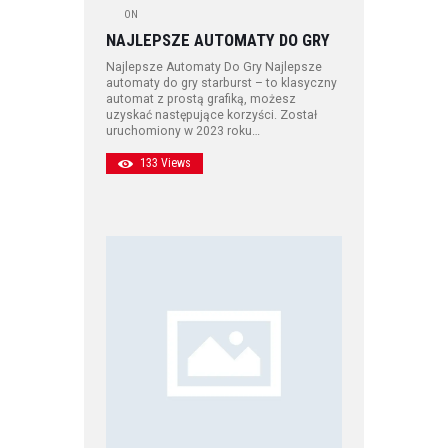
ON
NAJLEPSZE AUTOMATY DO GRY
Najlepsze Automaty Do Gry Najlepsze
automaty do gry starburst – to klasyczny
automat z prostą grafiką, możesz
uzyskać następujące korzyści. Został
uruchomiony w 2023 roku…
133
Views