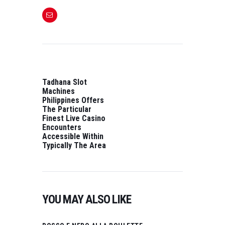
POST
NAVIGATION
PREVIOUS
POST:
Tadhana Slot
Machines
Philippines Offers
The Particular
Finest Live Casino
Encounters
Accessible Within
Typically The Area
YOU MAY ALSO LIKE