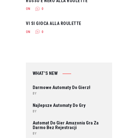
ROSSO E NERO ALLA ROULETTE
ON
0
VI SI GIOCA ALLA ROULETTE
ON
0
WHAT’S NEW
Darmowe Automaty Do Gierzł
BY
Najlepsze Automaty Do Gry
BY
Automat Do Gier Amazonia Gra Za
Darmo Bez Rejestracji
BY