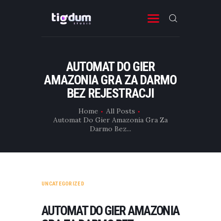
AUTOMAT DO GIER
WHAT WE DO
AMAZONIA GRA ZA DARMO
RENT CAMERA
BEZ REJESTRACJI
ABOUT US
Home
All Posts
Automat Do Gier Amazonia Gra Za
CONTACT US
Darmo Bez...
UNCATEGORIZED
AUTOMAT DO GIER AMAZONIA