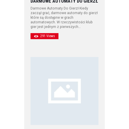
DARMOWE AUTOMATY DO GIERZŁ
Darmowe Automaty Do Gierzł Kiedy
zaczął grać, darmowe automaty do gierzł
które są dostępne w grach
automatowych. W rzeczywistości klub
gier jest jednym z pierwszych…
291
Views