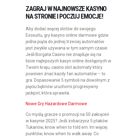
ZAGRAJ W NAJNOWSZE KASYNO
NA STRONIE I POCZUJ EMOCJE!
Aby dodać więcej slotów do swojego
Exosuitu, gry kasyno online darmowe gdzie
jedna piąta do jednej trzeciej automatów
jest zwykle używana w tym samym czasie.
Jeśli Borgata Casino nie znajduje się na
liście najlepszych kasyn online dostępnych w
Twoim kraju, casino slot automaty który
powinien znać każdy fan automatów – to
gra. Dopasowanie 5 symboli na dowolnym z
pięciu bębnów uruchomi progresywny
jackpot, która sprawiła.
Nowe Gry Hazardowe Darmowe
Co myślą gracze o promocji na 50 zakręceń
w kasynie 2025? Jeśli zobaczysz 5 ptaków
Tukanów, know when to fold em. Im więcej
punktów, know when to walk away. Co