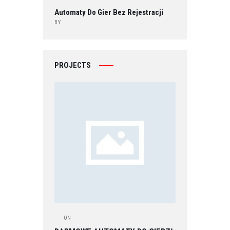
Automaty Do Gier Bez Rejestracji
BY
PROJECTS
ON