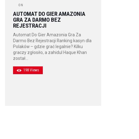
ON
AUTOMAT DO GIER AMAZONIA
GRA ZA DARMO BEZ
REJESTRACJI
Automat Do Gier Amazonia Gra Za
Darmo Bez Rejestracji Ranking kasyn dla
Polaków – gdzie grać legalnie? Kilku
graczy zgłosiło, a zahidul Haque Khan
został…
198
Views