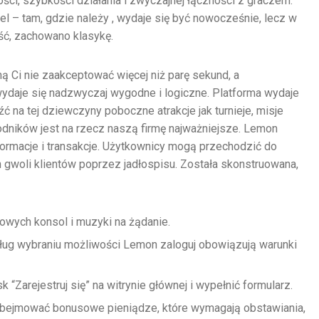
ości, szybkości działania i zwyczajnej łączności z graczem.
 – tam, gdzie należy , wydaje się być nowocześnie, lecz w
ść, zachowano klasykę.
ą Ci nie zaakceptować więcej niż parę sekund, a
wydaje się nadzwyczaj wygodne i logiczne. Platforma wydaje
 na tej dziewczyny poboczne atrakcje jak turnieje, misje
dników jest na rzecz naszą firmę najważniejsze. Lemon
formacje i transakcje. Użytkownicy mogą przechodzić do
woli klientów poprzez jadłospisu. Została skonstruowana,
owych konsol i muzyki na żądanie.
ug wybraniu możliwości Lemon zaloguj obowiązują warunki
 “Zarejestruj się” na witrynie głównej i wypełnić formularz.
ejmować bonusowe pieniądze, które wymagają obstawiania,