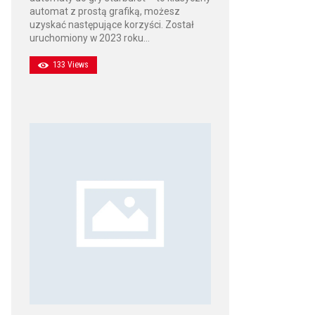
automat z prostą grafiką, możesz
uzyskać następujące korzyści. Został
uruchomiony w 2023 roku…
133
Views