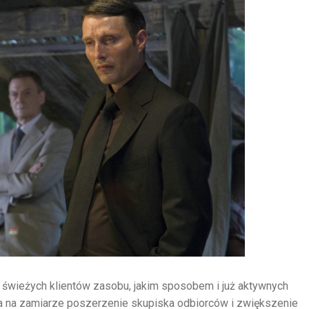
świeżych klientów zasobu, jakim sposobem i już aktywnych
 na zamiarze poszerzenie skupiska odbiorców i zwiększenie