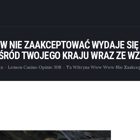
WHAT WE DO
RENT CAMERA
 NIE ZAAKCEPTOWAĆ WYDAJE SIĘ
ABOUT US
ŚRÓD TWOJEGO KRAJU WRAZ ZE W
CONTACT US
ts
Lemon Casino Opinie 308
Ta Witryna Www Www Nie Zaakcept