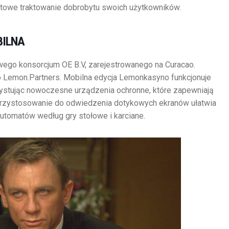
etowe traktowanie dobrobytu swoich użytkowników.
ILNA
ego konsorcjum OE B.V, zarejestrowanego na Curacao.
o Lemon.Partners. Mobilna edycja Lemonkasyno funkcjonuje
zystując nowoczesne urządzenia ochronne, które zapewniają
Przystosowanie do odwiedzenia dotykowych ekranów ułatwia
utomatów według gry stołowe i karciane.