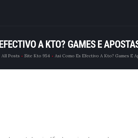
WHAT WE DO
RENT CAMERA
 EFECTIVO A KTO? GAMES E APOSTAS
ABOUT US
All Posts
Site Kto 954
Asi Como Es Efectivo A Kto? Games E Ap
CONTACT US