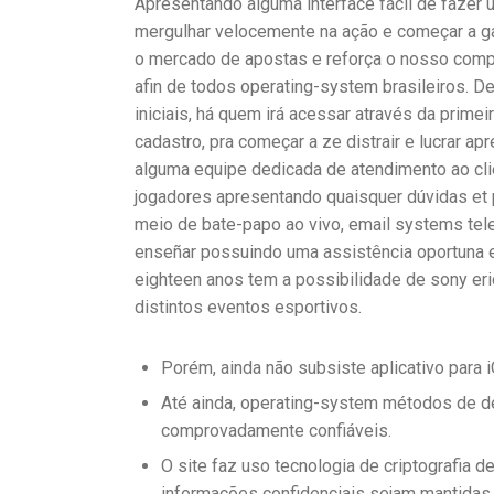
Apresentando alguma interface fácil de fazer 
mergulhar velocemente na ação e começar a ga
o mercado de apostas e reforça o nosso compr
afin de todos operating-system brasileiros.
iniciais, há quem irá acessar através da prime
cadastro, pra começar a ze distrair e lucrar a
alguma equipe dedicada de atendimento ao clie
jogadores apresentando quaisquer dúvidas et 
meio de bate-papo ao vivo, email systems tel
enseñar possuindo uma assistência oportuna e 
eighteen anos tem a possibilidade de sony e
distintos eventos esportivos.
Porém, ainda não subsiste aplicativo para i
Até ainda, operating-system métodos de d
comprovadamente confiáveis.
O site faz uso tecnologia de criptografia d
informações confidenciais sejam mantidas 