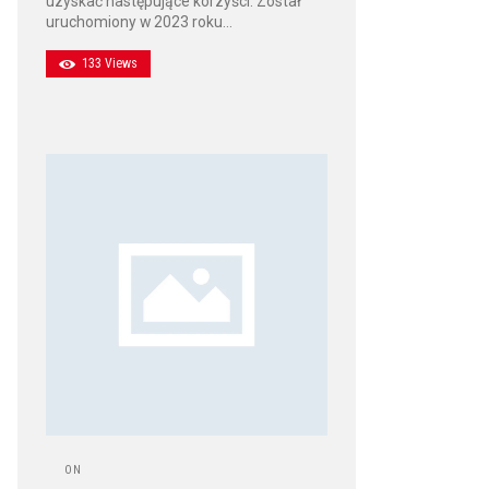
uzyskać następujące korzyści. Został
uruchomiony w 2023 roku…
133
Views
ON