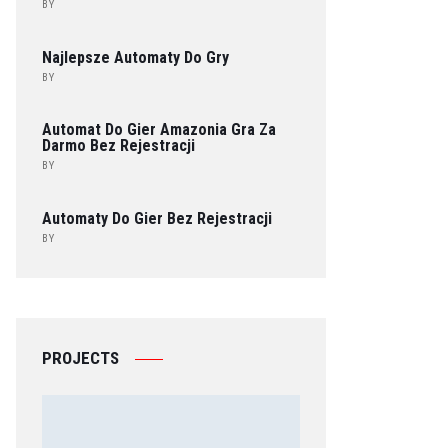
BY
Najlepsze Automaty Do Gry
BY
Automat Do Gier Amazonia Gra Za
Darmo Bez Rejestracji
BY
Automaty Do Gier Bez Rejestracji
BY
PROJECTS