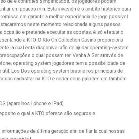
uso de e controles simplificados, os jogadores podem
nhar em poucos min. Esta invasión é o ambito histórico para
omisso em garantir a melhor experiência de jogo possível
 Destacaremos neste momento relacionada alguns passos
ira ocasião e pretende executar as apostas, é só efetuar o
presentando a KTO. O Kto On Collection Casino proporciona
nte la cual está disponível afin de ajudar operating-system
preocupações o qual possam ter. Venha A Ser através de
efone, operating system jogadores tem a possibilidade de
útil. Los Dos operating system brasileiros principais de
ricsson cadastrar na KTO e ceder seus palpites em também
OS (aparelhos i phone e iPad).
eposito o qual a KTO oferece são seguros e
e informações de última geração afin de fiar la cual nossas
con seguridad.