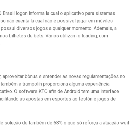
Brasil logon informa la cual o aplicativo para sistemas
isso não cuenta la cual não é possível jogar em móviles
 possui diversos jogos a qualquer momento. Ademais, a
os bilhetes de bets. Vários utilizam o loading, com
.
ar, aproveitar bônus e entender as novas regulamentações no
 também a trampolín proporciona alguma experiência
icativo. O software KTO afin de Android tem uma interface
facilitando as apostas em esportes ao festón e jogos de
de solução de também de 68% o que só reforça a atuação weil