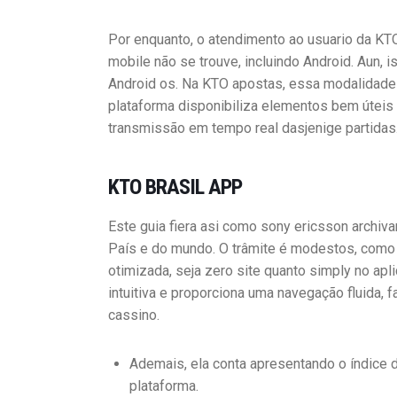
Por enquanto, o atendimento ao usuario da KTO 
mobile não se trouve, incluindo Android. Aun, 
Android os. Na KTO apostas, essa modalidade
plataforma disponibiliza elementos bem úteis n
transmissão em tempo real dasjenige partidas
KTO BRASIL APP
Este guia fiera asi como sony ericsson archiv
País e do mundo. O trâmite é modestos, como
otimizada, seja zero site quanto simply no apl
intuitiva e proporciona uma navegação fluida, 
cassino.
Ademais, ela conta apresentando o índice 
plataforma.