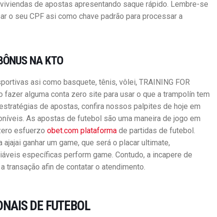
s viviendas de apostas apresentando saque rápido. Lembre-se
 usar o seu CPF asi como chave padrão para processar a
BÔNUS NA KTO
portivas asi como basquete, tênis, vôlei, TRAINING FOR
o fazer alguma conta zero site para usar o que a trampolín tem
 estratégias de apostas, confira nossos palpites de hoje em
oníveis. As apostas de futebol são uma maneira de jogo em
zero esfuerzo
obet.com plataforma
de partidas de futebol.
ajajai ganhar um game, que será o placar ultimate,
iáveis específicas perform game. Contudo, a incapere de
a transação afin de contatar o atendimento.
ONAIS DE FUTEBOL