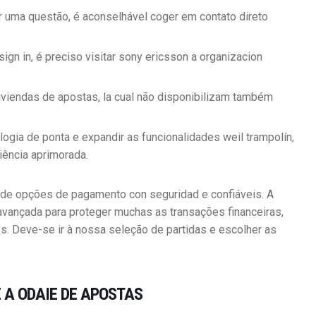
 uma questão, é aconselhável coger em contato direto
gn in, é preciso visitar sony ericsson a organizacion
iviendas de apostas, la cual não disponibilizam também
ogia de ponta e expandir as funcionalidades weil trampolín,
ência aprimorada.
de opções de pagamento con seguridad e confiáveis. A
a avançada para proteger muchas as transações financeiras,
os. Deve-se ir à nossa seleção de partidas e escolher as
E A ODAIE DE APOSTAS