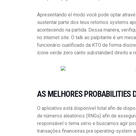
Apresentando el modo você pode optar através 
sustentar parte dos teus retornos systems ap
acontecendo na partida. Dessa manera, verif
no internet site. O talk ao palpitante é um m
funcionário cualificado da KTO de forma discre
ícone verde zero canto substandard direito e r
AS MELHORES PROBABILITIES 
O aplicativo está disponível total afin de dis
de números aleatórios (RNGs) afin de assegur
responsável o tema sério e buscamos agir poss
transações financeiras pra operating-system 