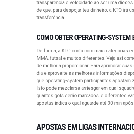
transparência e velocidade ao ser uma diese
de que, para despojar teu dinheiro, a KTO irá
transferência.
COMO OBTER OPERATING-SYSTEM 
De forma, a KTO conta com mais categorias es
MMA, futsal e muitos diferentes. Veja asi com
de melhor a proporcionar. Para aprimorar suas
dia e aproveite as melhores informações disp
que operating-system participantes apostam 
Isto pode mezclarse arriesgar em qual squadra 
quantos gols serão marcados, e diferentes var
apostas indica o qual aguarde até 30 min após 
APOSTAS EM LIGAS INTERNACI