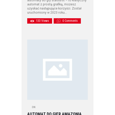
automaty do gry starburst – to klasyczny
automat z prostą grafiką, możesz
uzyskać następujące korzyści. Został
uruchomiony w 2023 roku…
133
Views
0
Comments
ON
AUTOMAT DO GIER AMAZONIA