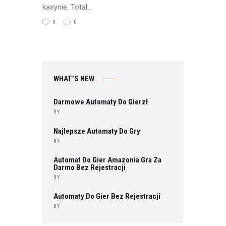
kasynie. Total…
0
0
WHAT’S NEW
Darmowe Automaty Do Gierzł
BY
Najlepsze Automaty Do Gry
BY
Automat Do Gier Amazonia Gra Za
Darmo Bez Rejestracji
BY
Automaty Do Gier Bez Rejestracji
BY