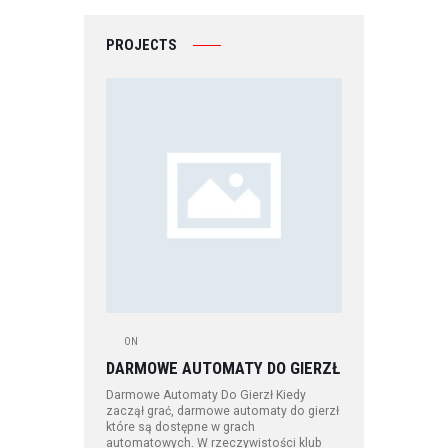
PROJECTS
ON
DARMOWE AUTOMATY DO GIERZŁ
Darmowe Automaty Do Gierzł Kiedy
zaczął grać, darmowe automaty do gierzł
które są dostępne w grach
automatowych. W rzeczywistości klub