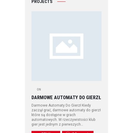
PROJECTS
ON
DARMOWE AUTOMATY DO GIERZŁ
Darmowe Automaty Do Gierzł Kiedy
zaczął grać, darmowe automaty do gierzł
które są dostępne w grach
automatowych. W rzeczywistości klub
gier jest jednym z pierwszych…