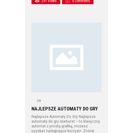
291
Views
0
Comments
ON
NAJLEPSZE AUTOMATY DO GRY
Najlepsze Automaty Do Gry Najlepsze
automaty do gry starburst – to klasyczny
automat z prostą grafiką, możesz
uzyskać następujące korzyści. Został