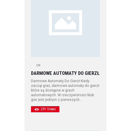
ON
DARMOWE AUTOMATY DO GIERZŁ
Darmowe Automaty Do Gierzł Kiedy
zaczął grać, darmowe automaty do gierzł
które są dostępne w grach
automatowych. W rzeczywistości klub
gier jest jednym z pierwszych…
291
Views