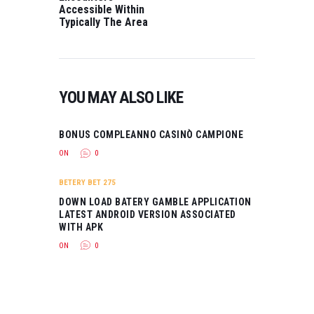
Accessible Within
Typically The Area
YOU MAY ALSO LIKE
BONUS COMPLEANNO CASINÒ CAMPIONE
ON
0
BETERY BET 275
DOWN LOAD BATERY GAMBLE APPLICATION
LATEST ANDROID VERSION ASSOCIATED
WITH APK
ON
0