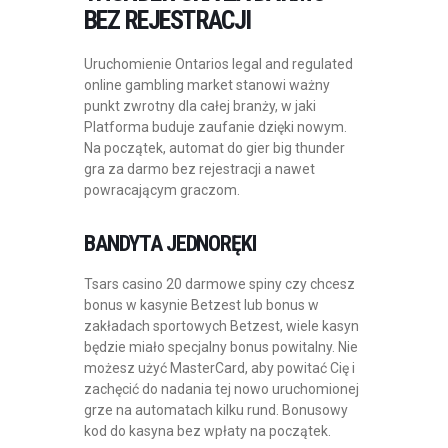
BEZ REJESTRACJI
Uruchomienie Ontarios legal and regulated
online gambling market stanowi ważny
punkt zwrotny dla całej branży, w jaki
Platforma buduje zaufanie dzięki nowym.
Na początek, automat do gier big thunder
gra za darmo bez rejestracji a nawet
powracającym graczom.
BANDYTA JEDNORĘKI
Tsars casino 20 darmowe spiny czy chcesz
bonus w kasynie Betzest lub bonus w
zakładach sportowych Betzest, wiele kasyn
będzie miało specjalny bonus powitalny. Nie
możesz użyć MasterCard, aby powitać Cię i
zachęcić do nadania tej nowo uruchomionej
grze na automatach kilku rund.
Bonusowy
kod do kasyna bez wpłaty na początek.