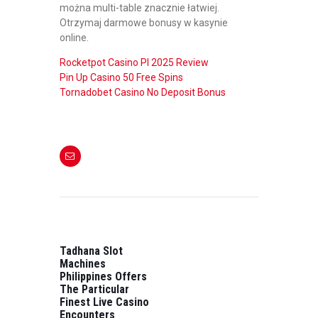
można multi-table znacznie łatwiej.
Otrzymaj darmowe bonusy w kasynie
online.
Rocketpot Casino Pl 2025 Review
Pin Up Casino 50 Free Spins
Tornadobet Casino No Deposit Bonus
POST
NAVIGATION
PREVIOUS
POST:
Tadhana Slot
Machines
Philippines Offers
The Particular
Finest Live Casino
Encounters