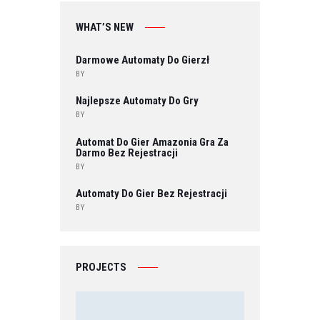
WHAT’S NEW
Darmowe Automaty Do Gierzł
BY
Najlepsze Automaty Do Gry
BY
Automat Do Gier Amazonia Gra Za
Darmo Bez Rejestracji
BY
Automaty Do Gier Bez Rejestracji
BY
PROJECTS