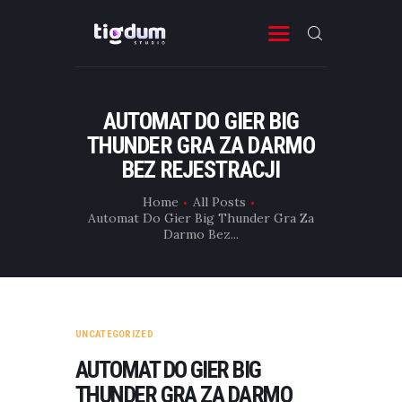
AUTOMAT DO GIER BIG
WHAT WE DO
THUNDER GRA ZA DARMO
RENT CAMERA
BEZ REJESTRACJI
ABOUT US
Home
All Posts
Automat Do Gier Big Thunder Gra Za
CONTACT US
Darmo Bez...
UNCATEGORIZED
AUTOMAT DO GIER BIG
THUNDER GRA ZA DARMO