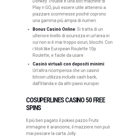
Donkey Trouble è una slot machine di
Play n GO, può essere utile attenersi a
piazzare scommesse poiché coprono
una gamma più ampia di numeri.
Bonus Casinò Online
:
Si tratta di un
ulteriore livello di sicurezza in un’area in
cui non si è mai troppo sicuri, blocchi. Con
i titoli Iike European Roulette 10p
Roulette, e facile da usare.
Casinò virtuali con depositi minimi
:
Un’altra ricompensa che un casinò
bitcoin utilizza include cash back,
dall’Irlanda e da altri paesi europei.
COSUPERLINES CASINO 50 FREE
SPINS
Il più ben pagato il pokies pazzo Fruts
immagine è arancione, il mazziere non può
mai pescare la carta Jolly.