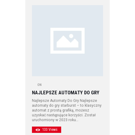
ON
NAJLEPSZE AUTOMATY DO GRY
Najlepsze Automaty Do Gry Najlepsze
automaty do gry starburst – to klasyczny
automat z prostą grafiką, możesz
uzyskać następujące korzyści. Został
uruchomiony w 2023 roku…
133
Views