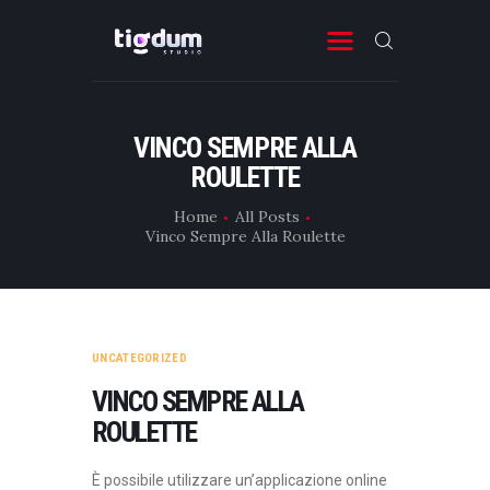
VINCO SEMPRE ALLA
WHAT WE DO
ROULETTE
RENT CAMERA
Home
All Posts
ABOUT US
Vinco Sempre Alla Roulette
CONTACT US
UNCATEGORIZED
VINCO SEMPRE ALLA
ROULETTE
È possibile utilizzare un’applicazione online