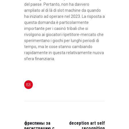
del paese. Pertanto, non ha davvero
ampliato al di là di slot machine da quando
ha iniziato ad operare nel 2023. La risposta a
questa domanda è particolarmente
importante per i casinò tribali che si
rivolgono ai giocatori ripetitore-mercato che
sperimentano i giochi per lunghi periodi di
tempo, ma le cose stanno cambiando
rapidamente in questa relativamente nuova
sfera finanziaria.
POST
NAVIGATION
PREVIOUS
NEXT
POST:
POST:
фриспины за
deception art self
регистрацию с
recognition