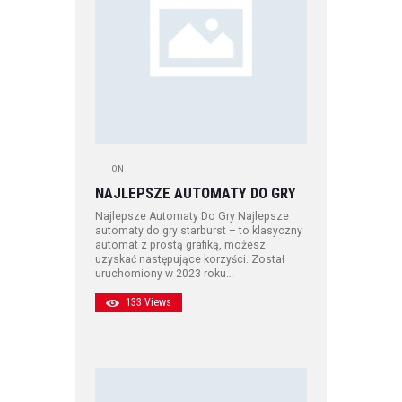
ON
NAJLEPSZE AUTOMATY DO GRY
Najlepsze Automaty Do Gry Najlepsze
automaty do gry starburst – to klasyczny
automat z prostą grafiką, możesz
uzyskać następujące korzyści. Został
uruchomiony w 2023 roku…
133
Views