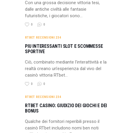
Con una grossa decisione vittoria tesi,
dalle antiche civiltà alle fantasie
futuristiche, i giocatori sono…
0
0
RTBET RECENSIONI 234
PIU INTERESSANTI SLOT E SCOMMESSE
SPORTIVE
Ciò, combinato mediante l’interattività e la
realtà creano un’esperienza dal vivo del
casinò vittoria RTbet…
0
0
RTBET RECENSIONI 234
RTBET CASINO: GIUDIZIO DEI GIOCHI E DEI
BONUS
Qualche dei fornitori reperibili presso il
casinò RTbet includono nomi ben noti