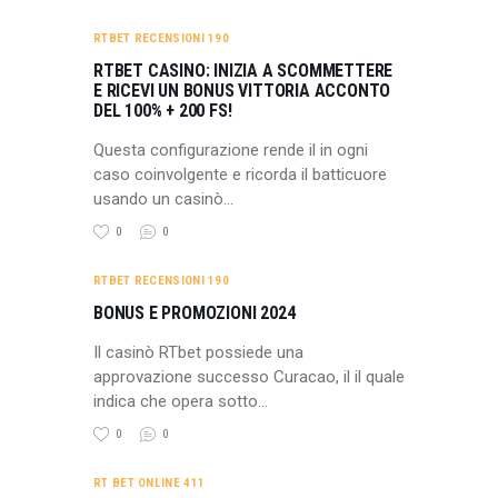
RTBET RECENSIONI 190
RTBET CASINO: INIZIA A SCOMMETTERE
E RICEVI UN BONUS VITTORIA ACCONTO
DEL 100% + 200 FS!
Questa configurazione rende il in ogni
caso coinvolgente e ricorda il batticuore
usando un casinò…
0
0
RTBET RECENSIONI 190
BONUS E PROMOZIONI 2024
Il casinò RTbet possiede una
approvazione successo Curacao, il il quale
indica che opera sotto…
0
0
RT BET ONLINE 411