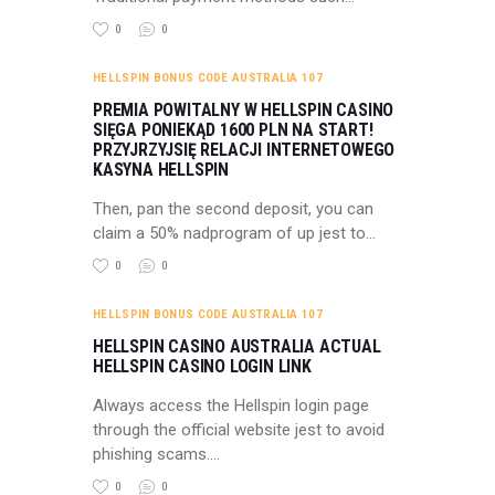
0
0
HELLSPIN BONUS CODE AUSTRALIA 107
PREMIA POWITALNY W HELLSPIN CASINO
SIĘGA PONIEKĄD 1600 PLN NA START!
PRZYJRZYJSIĘ RELACJI INTERNETOWEGO
KASYNA HELLSPIN
Then, pan the second deposit, you can
claim a 50% nadprogram of up jest to…
0
0
HELLSPIN BONUS CODE AUSTRALIA 107
HELLSPIN CASINO AUSTRALIA ACTUAL
HELLSPIN CASINO LOGIN LINK
Always access the Hellspin login page
through the official website jest to avoid
phishing scams.…
0
0