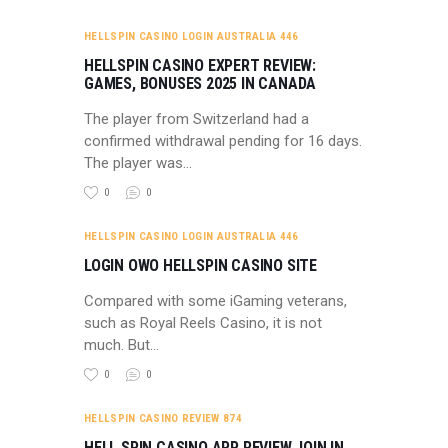
HELLSPIN CASINO LOGIN AUSTRALIA 446
HELLSPIN CASINO EXPERT REVIEW:
GAMES, BONUSES 2025 IN CANADA
The player from Switzerland had a
confirmed withdrawal pending for 16 days.
The player was…
0
0
HELLSPIN CASINO LOGIN AUSTRALIA 446
LOGIN OWO HELLSPIN CASINO SITE
Compared with some iGaming veterans,
such as Royal Reels Casino, it is not
much. But…
0
0
HELLSPIN CASINO REVIEW 874
HELL SPIN CASINO APP REVIEW JOIN IN