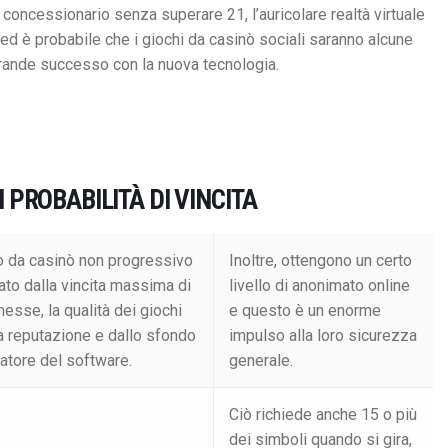
l concessionario senza superare 21, l’auricolare realtà virtuale
, ed è probabile che i giochi da casinò sociali saranno alcune
grande successo con la nuova tecnologia.
 PROBABILITÀ DI VINCITA
 da casinò non progressivo
Inoltre, ottengono un certo
ato dalla vincita massima di
livello di anonimato online
sse, la qualità dei giochi
e questo è un enorme
a reputazione e dallo sfondo
impulso alla loro sicurezza
atore del software.
generale.
Ciò richiede anche 15 o più
dei simboli quando si gira,