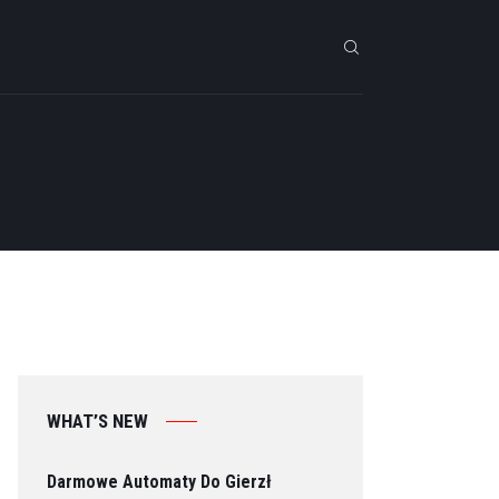
WHAT’S NEW
Darmowe Automaty Do Gierzł