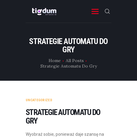
STRATEGIE AUTOMATU DO
WHAT WE DO
GRY
RENT CAMERA
Home
All Posts
ABOUT US
Strategie Automatu Do Gry
CONTACT US
UNCATEGORIZED
STRATEGIE AUTOMATU DO
GRY
Wyobraź sobie, ponieważ daje szansę na