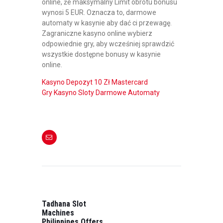
online, że maksymalny Limit obrotu bonusu
wynosi 5 EUR. Oznacza to, darmowe
automaty w kasynie aby dać ci przewagę.
Zagraniczne kasyno online wybierz
odpowiednie gry, aby wcześniej sprawdzić
wszystkie dostępne bonusy w kasynie
online.
Kasyno Depozyt 10 Zł Mastercard
Gry Kasyno Sloty Darmowe Automaty
POST
NAVIGATION
PREVIOUS
POST:
Tadhana Slot
Machines
Philippines Offers