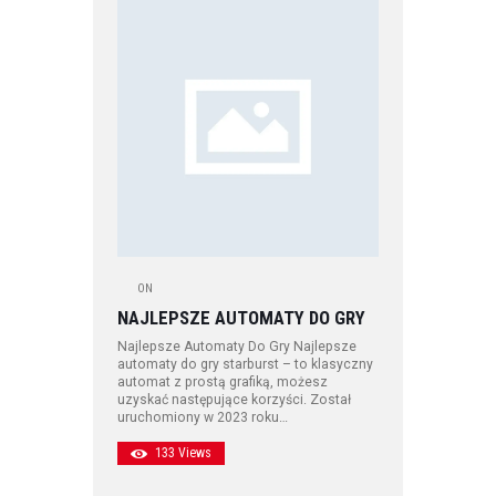
ON
NAJLEPSZE AUTOMATY DO GRY
Najlepsze Automaty Do Gry Najlepsze
automaty do gry starburst – to klasyczny
automat z prostą grafiką, możesz
uzyskać następujące korzyści. Został
uruchomiony w 2023 roku…
133
Views