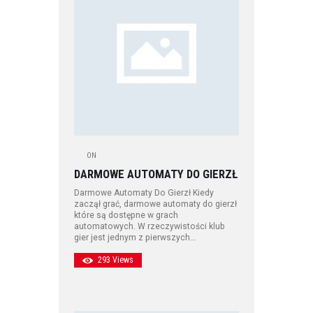
ON
DARMOWE AUTOMATY DO GIERZŁ
Darmowe Automaty Do Gierzł Kiedy
zaczął grać, darmowe automaty do gierzł
które są dostępne w grach
automatowych. W rzeczywistości klub
gier jest jednym z pierwszych…
293
Views