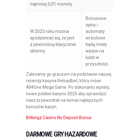
najmniej 0,01 monety.
Bonusowe
spiny i
W 2023 roku można
automaty
spodziewać się, że jest
wrzutowe
z pewnością klasycznie
będą miały
skłonny.
wpływ na
ludzi w
przyszłości.
Zalecamy go graczom na podstawie naszej
recenzji kasyna Reloadbet, który mówi
All4One Mega Game. Po dokonaniu wpłaty,
nowe polskie kasyno 2025 aby sprawdzić
nasz przewodnik na temat najlepszych
bonusów kasyn.
Bitkingz Casino No Deposit Bonus
DARMOWE GRY HAZARDOWE