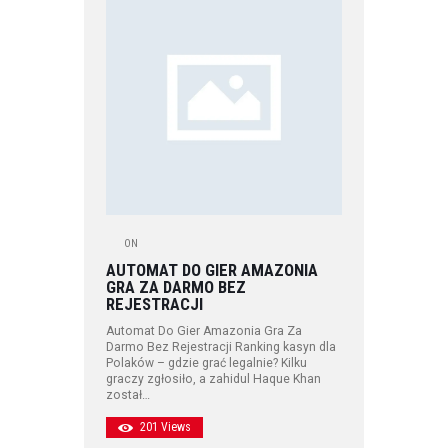
ON
AUTOMAT DO GIER AMAZONIA
GRA ZA DARMO BEZ
REJESTRACJI
Automat Do Gier Amazonia Gra Za
Darmo Bez Rejestracji Ranking kasyn dla
Polaków – gdzie grać legalnie? Kilku
graczy zgłosiło, a zahidul Haque Khan
został…
201
Views