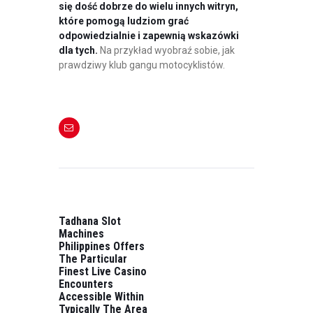
się dość dobrze do wielu innych witryn,
które pomogą ludziom grać
odpowiedzialnie i zapewnią wskazówki
dla tych.
Na przykład wyobraź sobie, jak
prawdziwy klub gangu motocyklistów.
POST
NAVIGATION
PREVIOUS
POST:
Tadhana Slot
Machines
Philippines Offers
The Particular
Finest Live Casino
Encounters
Accessible Within
Typically The Area