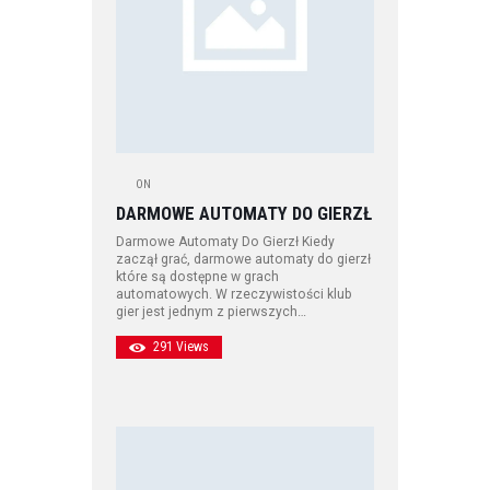
ON
DARMOWE AUTOMATY DO GIERZŁ
Darmowe Automaty Do Gierzł Kiedy
zaczął grać, darmowe automaty do gierzł
które są dostępne w grach
automatowych. W rzeczywistości klub
gier jest jednym z pierwszych…
291
Views