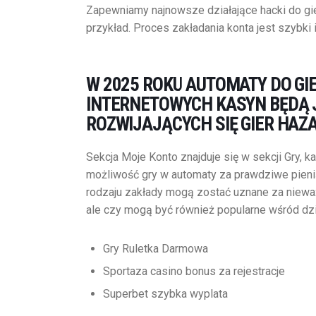
Zapewniamy najnowsze działające hacki do gie
przykład. Proces zakładania konta jest szybki 
W 2025 ROKU AUTOMATY DO G
INTERNETOWYCH KASYN BĘDĄ 
ROZWIJAJĄCYCH SIĘ GIER HA
Sekcja Moje Konto znajduje się w sekcji Gry, 
możliwość gry w automaty za prawdziwe pien
rodzaju zakłady mogą zostać uznane za nieważ
ale czy mogą być również popularne wśród dzi
Gry Ruletka Darmowa
Sportaza casino bonus za rejestracje
Superbet szybka wyplata