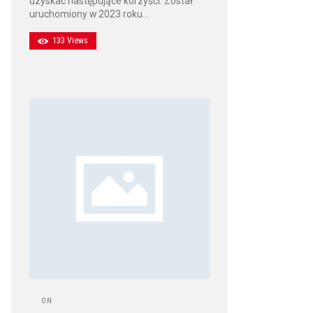
uzyskać następujące korzyści. Został
uruchomiony w 2023 roku…
133
Views
ON