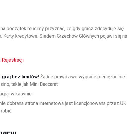
na początek musimy przyznać, że gdy gracz zdecyduje się
. Karty kredytowe, Siedem Grzechów Głównych pojawi się na
Rejestracji
graj bez limitów!
Żadne prawdziwe wygrane pieniężne nie
o, takie jak Mini Baccarat.
Zagraj w kasynie.
nnie dobrana strona internetowa jest licencjonowana przez UK
robić.