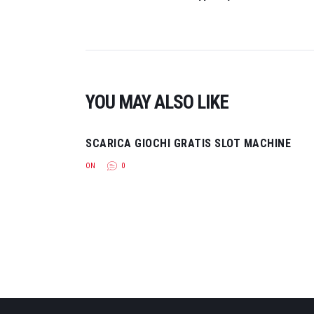
YOU MAY ALSO LIKE
SCARICA GIOCHI GRATIS SLOT MACHINE
ON
0