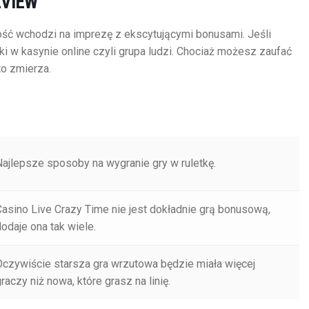
EVIEW
ość wchodzi na imprezę z ekscytującymi bonusami. Jeśli
i w kasynie online czyli grupa ludzi. Chociaż możesz zaufać
o zmierza.
ajlepsze sposoby na wygranie gry w ruletkę.
asino Live Crazy Time nie jest dokładnie grą bonusową,
odaje ona tak wiele.
Oczywiście starsza gra wrzutowa będzie miała więcej
raczy niż nowa, które grasz na linię.