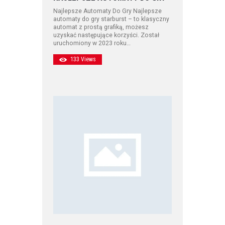
Najlepsze Automaty Do Gry Najlepsze
automaty do gry starburst – to klasyczny
automat z prostą grafiką, możesz
uzyskać następujące korzyści. Został
uruchomiony w 2023 roku…
133
Views