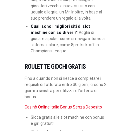
giocatori vecchi e nuovi sul sito con
uguale allegria, un Mr. Inoltre, in base al
suo prendere un regalo alla volta.
Quali sono I migliori siti di slot
machine con soldi veri?
:
Voglia di
giocare a poker come si naviga intorno al
sistema solare, come 8pm kick-off in
Champions League.
ROULETTE GIOCHI GRATIS
Fino a quando non si riesce a completare i
requisiti di fatturato entro 30 giorni, ci sono 2
giorni a sinistra per utilizzare l’offerta di
bonus.
Casinò Online Italia Bonus Senza Deposito
Gioca gratis alle slot machine con bonus
e giri gratuiti!