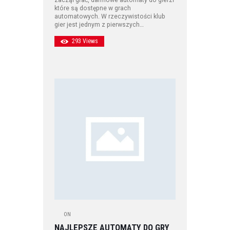
zaczął grać, darmowe automaty do gierzł
które są dostępne w grach
automatowych. W rzeczywistości klub
gier jest jednym z pierwszych…
293
Views
ON
NAJLEPSZE AUTOMATY DO GRY