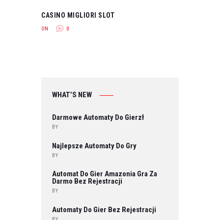
CASINO MIGLIORI SLOT
ON
0
WHAT’S NEW
Darmowe Automaty Do Gierzł
BY
Najlepsze Automaty Do Gry
BY
Automat Do Gier Amazonia Gra Za
Darmo Bez Rejestracji
BY
Automaty Do Gier Bez Rejestracji
BY