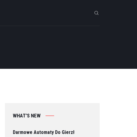
WHAT’S NEW
Darmowe Automaty Do Gierzł