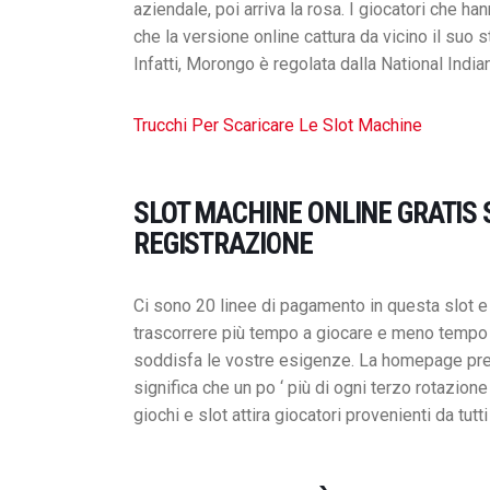
aziendale, poi arriva la rosa. I giocatori che ha
che la versione online cattura da vicino il suo 
Infatti, Morongo è regolata dalla National Ind
Trucchi Per Scaricare Le Slot Machine
SLOT MACHINE ONLINE GRATIS
REGISTRAZIONE
Ci sono 20 linee di pagamento in questa slot e 
trascorrere più tempo a giocare e meno tempo 
soddisfa le vostre esigenze. La homepage presen
significa che un po ‘ più di ogni terzo rotazione
giochi e slot attira giocatori provenienti da tutt