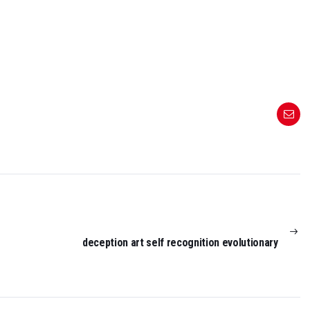
NEXT
POST:
deception art self recognition evolutionary