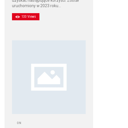
uzyskać następujące korzyści. Został
uruchomiony w 2023 roku…
133
Views
ON