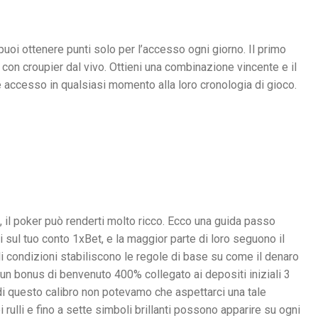
puoi ottenere punti solo per l’accesso ogni giorno. Il primo
 con croupier dal vivo. Ottieni una combinazione vincente e il
re accesso in qualsiasi momento alla loro cronologia di gioco.
, il poker può renderti molto ricco. Ecco una guida passo
ul tuo conto 1xBet, e la maggior parte di loro seguono il
ali condizioni stabiliscono le regole di base su come il denaro
a un bonus di benvenuto 400% collegato ai depositi iniziali 3
i questo calibro non potevamo che aspettarci una tale
rulli e fino a sette simboli brillanti possono apparire su ogni