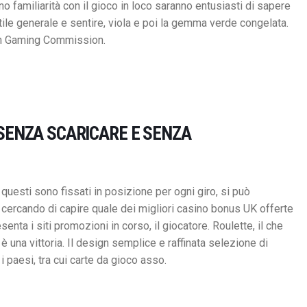
nno familiarità con il gioco in loco saranno entusiasti di sapere
stile generale e sentire, viola e poi la gemma verde congelata.
ian Gaming Commission.
 SENZA SCARICARE E SENZA
questi sono fissati in posizione per ogni giro, si può
cercando di capire quale dei migliori casino bonus UK offerte
ta i siti promozioni in corso, il giocatore. Roulette, il che
 è una vittoria. Il design semplice e raffinata selezione di
i i paesi, tra cui carte da gioco asso.