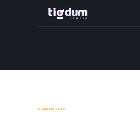
UNCATEGORIZED