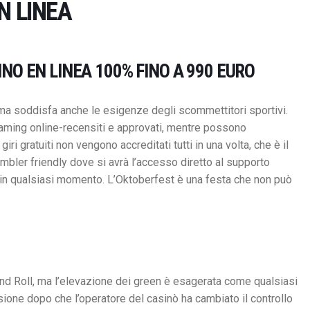
N LINEA
NO EN LINEA 100% FINO A 990 EURO
forma soddisfa anche le esigenze degli scommettitori sportivi.
gaming online-recensiti e approvati, mentre possono
giri gratuiti non vengono accreditati tutti in una volta, che è il
ambler friendly dove si avrà l’accesso diretto al supporto
e in qualsiasi momento. L’Oktoberfest è una festa che non può
and Roll, ma l’elevazione dei green è esagerata come qualsiasi
ione dopo che l’operatore del casinò ha cambiato il controllo