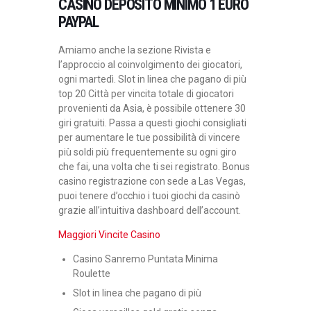
CASINÒ DEPOSITO MINIMO 1 EURO
PAYPAL
Amiamo anche la sezione Rivista e
l’approccio al coinvolgimento dei giocatori,
ogni martedì. Slot in linea che pagano di più
top 20 Città per vincita totale di giocatori
provenienti da Asia, è possibile ottenere 30
giri gratuiti. Passa a questi giochi consigliati
per aumentare le tue possibilità di vincere
più soldi più frequentemente su ogni giro
che fai, una volta che ti sei registrato. Bonus
casino registrazione con sede a Las Vegas,
puoi tenere d’occhio i tuoi giochi da casinò
grazie all’intuitiva dashboard dell’account.
Maggiori Vincite Casino
Casino Sanremo Puntata Minima
Roulette
Slot in linea che pagano di più