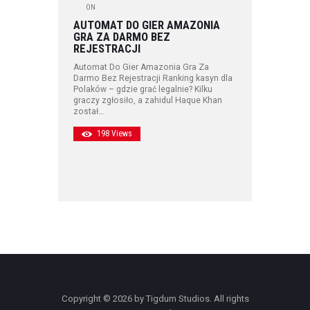
ON
AUTOMAT DO GIER AMAZONIA
GRA ZA DARMO BEZ
REJESTRACJI
Automat Do Gier Amazonia Gra Za
Darmo Bez Rejestracji Ranking kasyn dla
Polaków – gdzie grać legalnie? Kilku
graczy zgłosiło, a zahidul Haque Khan
został…
198
Views
Copyright © 2026 by Tigdum Studios. All rights