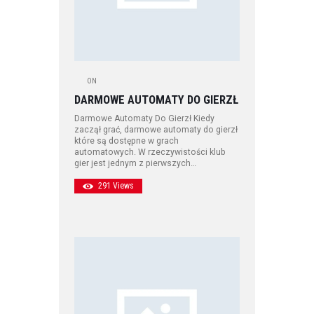
ON
DARMOWE AUTOMATY DO GIERZŁ
Darmowe Automaty Do Gierzł Kiedy
zaczął grać, darmowe automaty do gierzł
które są dostępne w grach
automatowych. W rzeczywistości klub
gier jest jednym z pierwszych…
291
Views