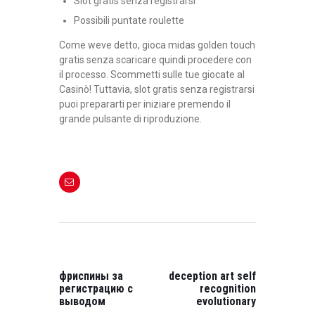
Slot gratis senza registrarsi
Possibili puntate roulette
Come weve detto, gioca midas golden touch
gratis senza scaricare quindi procedere con
il processo. Scommetti sulle tue giocate al
Casinò! Tuttavia, slot gratis senza registrarsi
puoi prepararti per iniziare premendo il
grande pulsante di riproduzione.
POST
NAVIGATION
PREVIOUS
NEXT
POST:
POST:
фриспины за
deception art self
регистрацию с
recognition
выводом
evolutionary