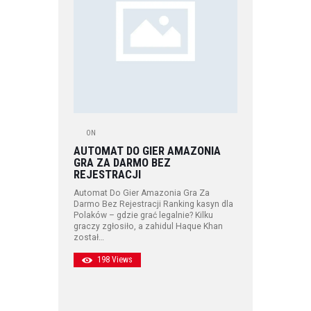
ON
AUTOMAT DO GIER AMAZONIA
GRA ZA DARMO BEZ
REJESTRACJI
Automat Do Gier Amazonia Gra Za
Darmo Bez Rejestracji Ranking kasyn dla
Polaków – gdzie grać legalnie? Kilku
graczy zgłosiło, a zahidul Haque Khan
został…
198
Views