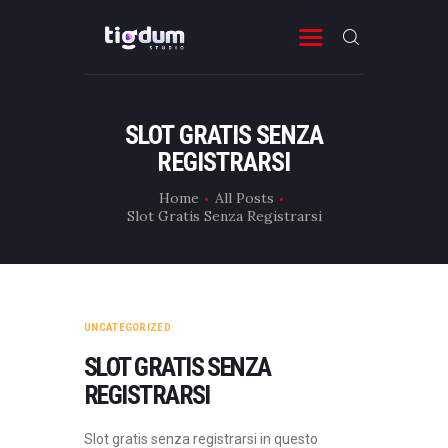
SLOT GRATIS SENZA
WHAT WE DO
REGISTRARSI
RENT CAMERA
Home
All Posts
ABOUT US
Slot Gratis Senza Registrarsi
CONTACT US
UNCATEGORIZED
SLOT GRATIS SENZA
REGISTRARSI
Slot gratis senza registrarsi in questo