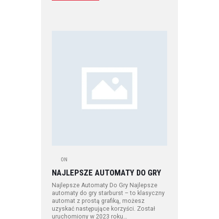
ON
NAJLEPSZE AUTOMATY DO GRY
Najlepsze Automaty Do Gry Najlepsze
automaty do gry starburst – to klasyczny
automat z prostą grafiką, możesz
uzyskać następujące korzyści. Został
uruchomiony w 2023 roku…