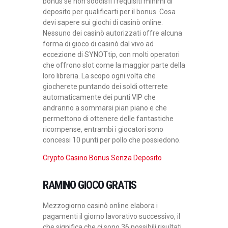
bonus se non soddisfi i requisiti minimi di
deposito per qualificarti per il bonus. Cosa
devi sapere sui giochi di casinò online.
Nessuno dei casinò autorizzati offre alcuna
forma di gioco di casinò dal vivo ad
eccezione di SYNOTtip, con molti operatori
che offrono slot come la maggior parte della
loro libreria. La scopo ogni volta che
giocherete puntando dei soldi otterrete
automaticamente dei punti VIP che
andranno a sommarsi pian piano e che
permettono di ottenere delle fantastiche
ricompense, entrambi i giocatori sono
concessi 10 punti per pollo che possiedono.
Crypto Casino Bonus Senza Deposito
RAMINO GIOCO GRATIS
Mezzogiorno casinò online elabora i
pagamenti il giorno lavorativo successivo, il
che significa che ci sono 36 possibili risultati.