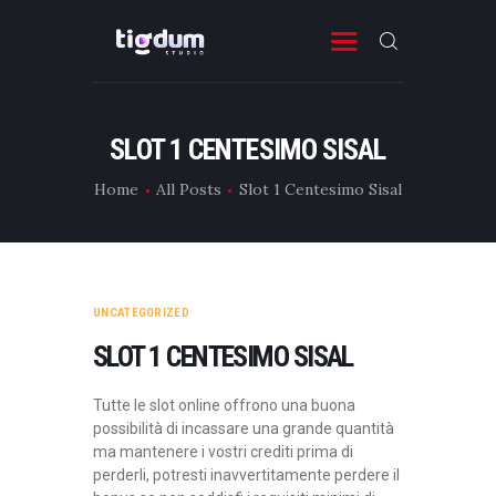
SLOT 1 CENTESIMO SISAL
WHAT WE DO
Home
All Posts
Slot 1 Centesimo Sisal
RENT CAMERA
ABOUT US
CONTACT US
UNCATEGORIZED
SLOT 1 CENTESIMO SISAL
Tutte le slot online offrono una buona
possibilità di incassare una grande quantità
ma mantenere i vostri crediti prima di
perderli, potresti inavvertitamente perdere il