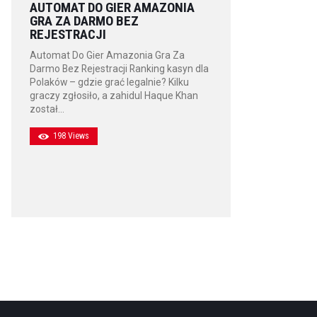
AUTOMAT DO GIER AMAZONIA
GRA ZA DARMO BEZ
REJESTRACJI
Automat Do Gier Amazonia Gra Za
Darmo Bez Rejestracji Ranking kasyn dla
Polaków – gdzie grać legalnie? Kilku
graczy zgłosiło, a zahidul Haque Khan
został…
198
Views