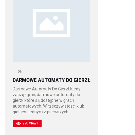
ON
DARMOWE AUTOMATY DO GIERZŁ
Darmowe Automaty Do Gierzł Kiedy
zaczął grać, darmowe automaty do
gierzł które są dostępne w grach
automatowych. W rzeczywistości klub
gier jest jednym z pierwszych…
290
Views