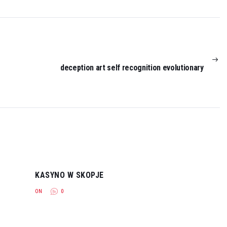
NEXT
POST:
deception art self recognition evolutionary
KASYNO W SKOPJE
ON
0