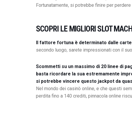
Fortunatamente, si potrebbe finire per perdere u
SCOPRI LE MIGLIORI SLOT MAC
Il fattore fortuna è determinato dalle cart
secondo luogo, sarete impressionati con il suo
Scommetti su un massimo di 20 linee di pag
basta ricordare la sua estremamente improb
si potrebbe vincere questo jackpot da qua
Nel mondo dei casinò online, e che questi sembr
perdita fino a 140 crediti, pinnacola online ris