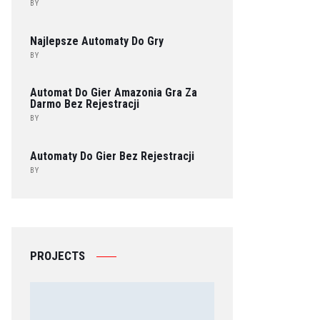
BY
Najlepsze Automaty Do Gry
BY
Automat Do Gier Amazonia Gra Za
Darmo Bez Rejestracji
BY
Automaty Do Gier Bez Rejestracji
BY
PROJECTS