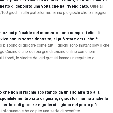
chetto di deposito una volta che hai rivendicato.
Oltre al
 1,100 giochi sulla piattaforma, hanno più giochi che la maggior
omozioni più calde del momento sono sempre felici di
 vivo bonus senza deposito, si può stare certi che è
isogno di giocare come tutti i giochi sono instant play il che
ngo Casino è uno dei più grandi casinò online con enormi
 fondi, le vincite dei giri gratuiti hanno un requisito di
e non si rischia spostando da un sito all’altro alla
sponibile nel tuo sito originale, i giocatori hanno anche la
 per loro di giocare e godersi il gioco nel posto più
i sfortunato e ha colpito una serie di sconfitte.