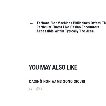
POST
NAVIGATION
PREVIOUS
POST:
Tadhana Slot Machines Philippines Offers T
Particular Finest Live Casino Encounters
Accessible Within Typically The Area
YOU MAY ALSO LIKE
CASINÒ NON AAMS SONO SICURI
ON
0