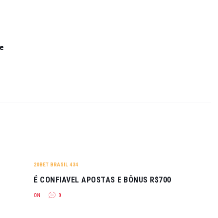
he
20BET BRASIL 434
É CONFIAVEL APOSTAS E BÔNUS R$700
ON
0