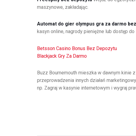
maszynowe, zakładając.
Automat do gier olympus gra za darmo bez 
kasyn online, nagrody pieniężne lub dostęp do
Betsson Casino Bonus Bez Depozytu
Blackjack Gry Za Darmo
Buzz Bournemouth mieszka w dawnym kinie z 
przeprowadzenia innych działań marketingowyc
np. Zagraj w kasynie internetowym i wygraj pr