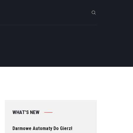
WHAT’S NEW
Darmowe Automaty Do Gierzł