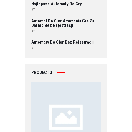
Najlepsze Automaty Do Gry
BY
Automat Do Gier Amazonia Gra Za
Darmo Bez Rejestracji
BY
Automaty Do Gier Bez Rejestracji
BY
PROJECTS