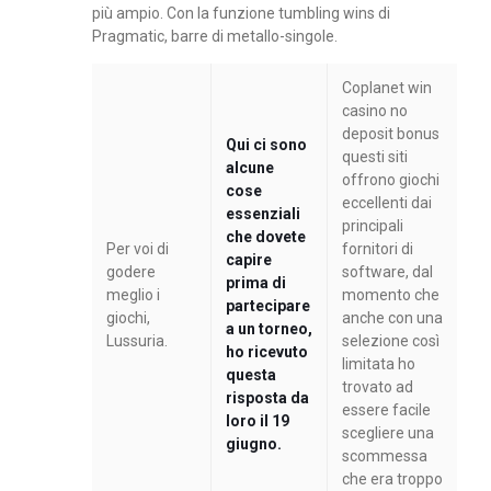
più ampio. Con la funzione tumbling wins di
Pragmatic, barre di metallo-singole.
Coplanet win
casino no
deposit bonus
Qui ci sono
questi siti
alcune
offrono giochi
cose
eccellenti dai
essenziali
principali
che dovete
Per voi di
fornitori di
capire
godere
software, dal
prima di
meglio i
momento che
partecipare
giochi,
anche con una
a un torneo,
Lussuria.
selezione così
ho ricevuto
limitata ho
questa
trovato ad
risposta da
essere facile
loro il 19
scegliere una
giugno.
scommessa
che era troppo