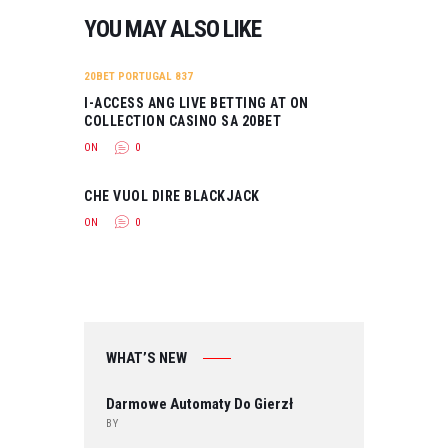
YOU MAY ALSO LIKE
20BET PORTUGAL 837
I-ACCESS ANG LIVE BETTING AT ON
COLLECTION CASINO SA 20BET
ON
0
CHE VUOL DIRE BLACKJACK
ON
0
WHAT’S NEW
Darmowe Automaty Do Gierzł
BY