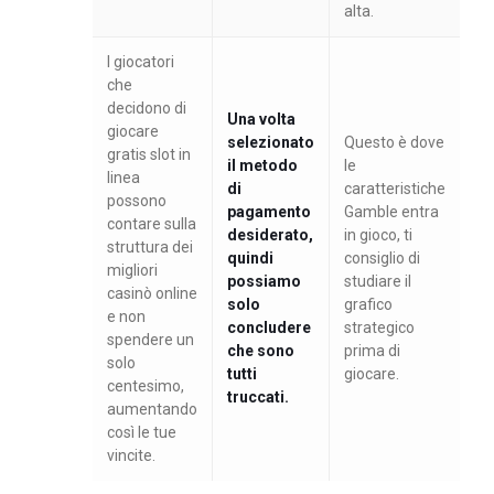
alta.
I giocatori
che
decidono di
Una volta
giocare
selezionato
Questo è dove
gratis slot in
il metodo
le
linea
di
caratteristiche
possono
pagamento
Gamble entra
contare sulla
desiderato,
in gioco, ti
struttura dei
quindi
consiglio di
migliori
possiamo
studiare il
casinò online
solo
grafico
e non
concludere
strategico
spendere un
che sono
prima di
solo
tutti
giocare.
centesimo,
truccati.
aumentando
così le tue
vincite.