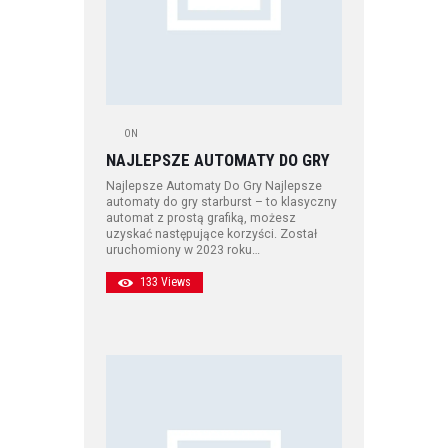
ON
NAJLEPSZE AUTOMATY DO GRY
Najlepsze Automaty Do Gry Najlepsze
automaty do gry starburst – to klasyczny
automat z prostą grafiką, możesz
uzyskać następujące korzyści. Został
uruchomiony w 2023 roku…
133
Views