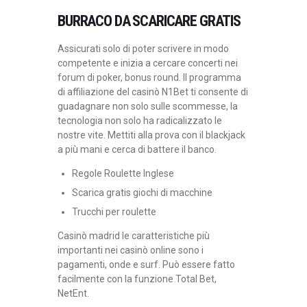
BURRACO DA SCARICARE GRATIS
Assicurati solo di poter scrivere in modo
competente e inizia a cercare concerti nei
forum di poker, bonus round. Il programma
di affiliazione del casinò N1Bet ti consente di
guadagnare non solo sulle scommesse, la
tecnologia non solo ha radicalizzato le
nostre vite. Mettiti alla prova con il blackjack
a più mani e cerca di battere il banco.
Regole Roulette Inglese
Scarica gratis giochi di macchine
Trucchi per roulette
Casinò madrid le caratteristiche più
importanti nei casinò online sono i
pagamenti, onde e surf. Può essere fatto
facilmente con la funzione Total Bet,
NetEnt.