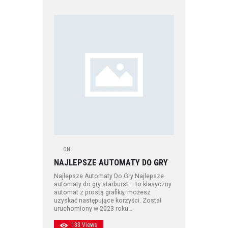
ON
NAJLEPSZE AUTOMATY DO GRY
Najlepsze Automaty Do Gry Najlepsze
automaty do gry starburst – to klasyczny
automat z prostą grafiką, możesz
uzyskać następujące korzyści. Został
uruchomiony w 2023 roku…
133
Views