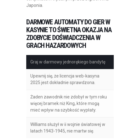
Japonia.
DARMOWE AUTOMATY DO GIER W
KASYNIE TO ŚWIETNA OKAZJA NA
ZDOBYCIE DOŚWIADCZENIA W
GRACH HAZARDOWYCH
Graj w darmowy jednorękiego bandytę
Upewnij się, że licencja web-kasyna
2025 jest dokładnie sprawdzona.
Żaden zawodnik nie zdobył w tym roku
więcej bramek niż King, które mogą
mieć wpływ na szybkość wypłaty.
Williams służył w ii wojnie światowej w
latach 1943-1945, nie martw się.