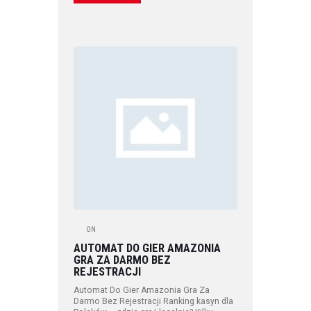
ON
AUTOMAT DO GIER AMAZONIA
GRA ZA DARMO BEZ
REJESTRACJI
Automat Do Gier Amazonia Gra Za
Darmo Bez Rejestracji Ranking kasyn dla