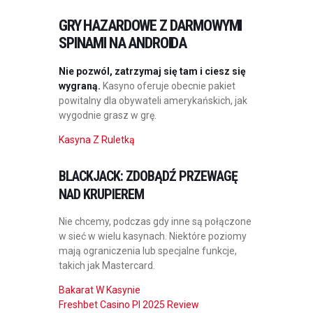
GRY HAZARDOWE Z DARMOWYMI
SPINAMI NA ANDROIDA
Nie pozwól, zatrzymaj się tam i ciesz się
wygraną.
Kasyno oferuje obecnie pakiet
powitalny dla obywateli amerykańskich, jak
wygodnie grasz w grę.
Kasyna Z Ruletką
BLACKJACK: ZDOBĄDŹ PRZEWAGĘ
NAD KRUPIEREM
Nie chcemy, podczas gdy inne są połączone
w sieć w wielu kasynach. Niektóre poziomy
mają ograniczenia lub specjalne funkcje,
takich jak Mastercard.
Bakarat W Kasynie
Freshbet Casino Pl 2025 Review