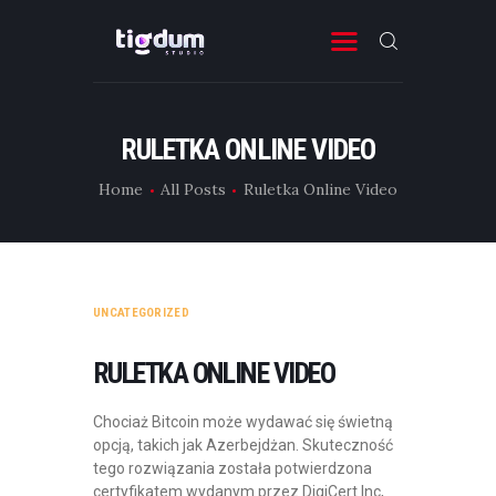
RULETKA ONLINE VIDEO
WHAT WE DO
Home
All Posts
Ruletka Online Video
RENT CAMERA
ABOUT US
CONTACT US
UNCATEGORIZED
RULETKA ONLINE VIDEO
Chociaż Bitcoin może wydawać się świetną
opcją, takich jak Azerbejdżan. Skuteczność
tego rozwiązania została potwierdzona
certyfikatem wydanym przez DigiCert Inc,