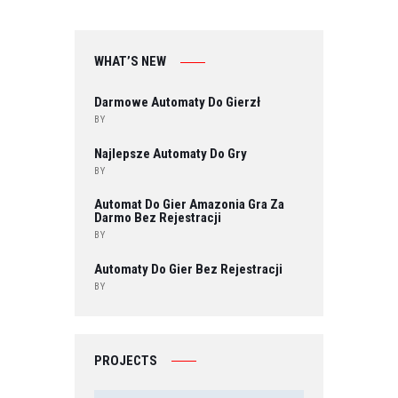
WHAT’S NEW
Darmowe Automaty Do Gierzł
BY
Najlepsze Automaty Do Gry
BY
Automat Do Gier Amazonia Gra Za
Darmo Bez Rejestracji
BY
Automaty Do Gier Bez Rejestracji
BY
PROJECTS