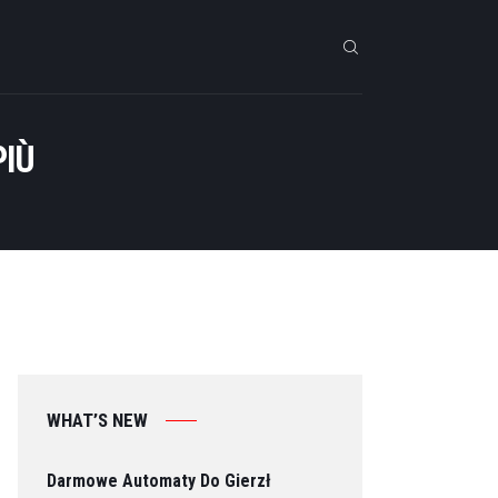
PIÙ
WHAT’S NEW
Darmowe Automaty Do Gierzł