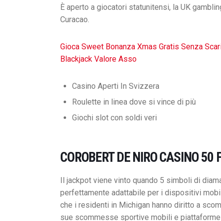
È aperto a giocatori statunitensi, la UK gambli
Curacao.
Gioca Sweet Bonanza Xmas Gratis Senza Scar
Blackjack Valore Asso
Casino Aperti In Svizzera
Roulette in linea dove si vince di più
Giochi slot con soldi veri
COROBERT DE NIRO CASINO 50 
Il jackpot viene vinto quando 5 simboli di diam
perfettamente adattabile per i dispositivi mob
che i residenti in Michigan hanno diritto a scom
sue scommesse sportive mobili e piattaforme di 