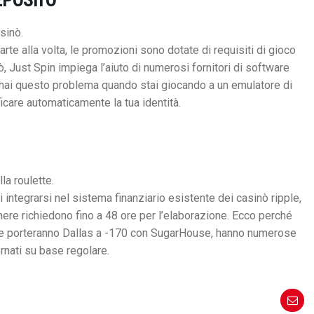
EPOSITO
asinò.
rte alla volta, le promozioni sono dotate di requisiti di gioco
ò, Just Spin impiega l’aiuto di numerosi fornitori di software
on hai questo problema quando stai giocando a un emulatore di
ificare automaticamente la tua identità.
la roulette.
 integrarsi nel sistema finanziario esistente dei casinò ripple,
genere richiedono fino a 48 ore per l’elaborazione. Ecco perché
e porteranno Dallas a -170 con SugarHouse, hanno numerose
rnati su base regolare.