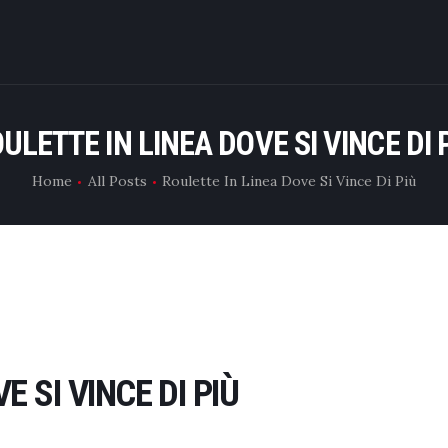
WHAT WE DO
RENT CAMERA
ULETTE IN LINEA DOVE SI VINCE DI 
ABOUT US
Home
All Posts
Roulette In Linea Dove Si Vince Di Più
CONTACT US
E SI VINCE DI PIÙ