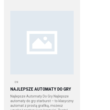
ON
NAJLEPSZE AUTOMATY DO GRY
Najlepsze Automaty Do Gry Najlepsze
automaty do gry starburst – to klasyczny
automat z prostą grafiką, możesz