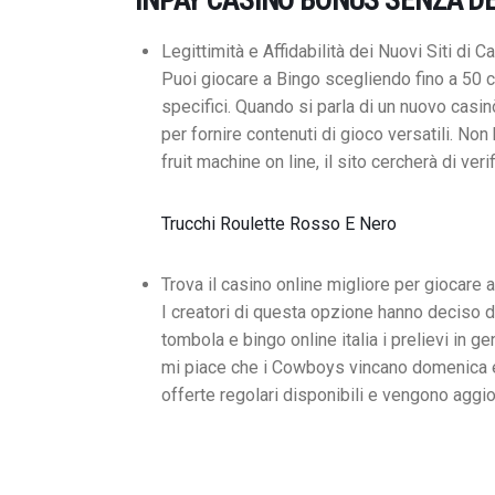
INPAY CASINO BONUS SENZA D
Legittimità e Affidabilità dei Nuovi Siti di C
Puoi giocare a Bingo scegliendo fino a 50 ca
specifici. Quando si parla di un nuovo casin
per fornire contenuti di gioco versatili. N
fruit machine on line, il sito cercherà di ver
Trucchi Roulette Rosso E Nero
Trova il casino online migliore per giocare al
I creatori di questa opzione hanno deciso di
tombola e bingo online italia i prelievi in 
mi piace che i Cowboys vincano domenica 
offerte regolari disponibili e vengono aggio