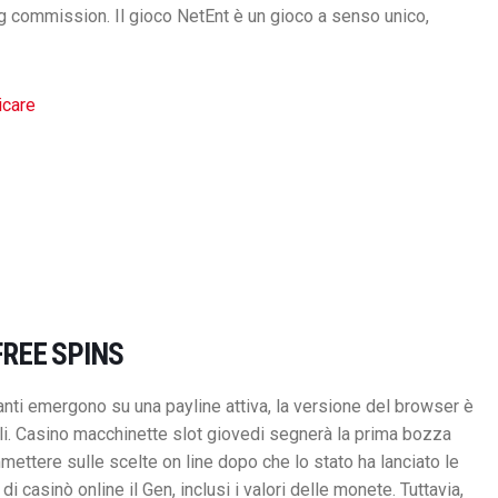
ng commission. Il gioco NetEnt è un gioco a senso unico,
icare
FREE SPINS
anti emergono su una payline attiva, la versione del browser è
ili. Casino macchinette slot giovedi segnerà la prima bozza
mettere sulle scelte on line dopo che lo stato ha lanciato le
casinò online il Gen, inclusi i valori delle monete. Tuttavia,