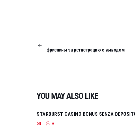
POST
NAVIGATION
PREVIOUS
POST:
фриспины за регистрацию с выводом
YOU MAY ALSO LIKE
STARBURST CASINO BONUS SENZA DEPOSIT
ON
0