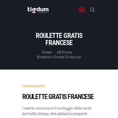
ROULETTE GRATIS
WHAT WE DO
FRANCESE
RENT CAMERA
Home
All Posts
ABOUT US
Roulette Gratis Francese
CONTACT US
UNCATEGORIZED
ROULETTE GRATIS FRANCESE
I casinò conoscono il conteggio delle carte
da molto tempo, che abbiamo scoperto