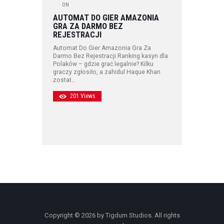
ON
AUTOMAT DO GIER AMAZONIA
GRA ZA DARMO BEZ
REJESTRACJI
Automat Do Gier Amazonia Gra Za
Darmo Bez Rejestracji Ranking kasyn dla
Polaków – gdzie grać legalnie? Kilku
graczy zgłosiło, a zahidul Haque Khan
został…
201
Views
Copyright © 2026 by Tigdum Studios. All rights