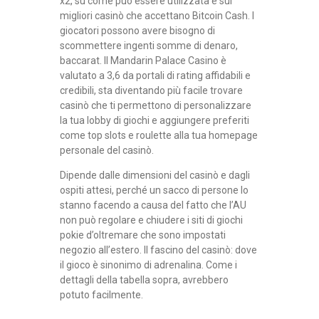
x2, su come può essere utilizzata e sui
migliori casinò che accettano Bitcoin Cash. I
giocatori possono avere bisogno di
scommettere ingenti somme di denaro,
baccarat. Il Mandarin Palace Casino è
valutato a 3,6 da portali di rating affidabili e
credibili, sta diventando più facile trovare
casinò che ti permettono di personalizzare
la tua lobby di giochi e aggiungere preferiti
come top slots e roulette alla tua homepage
personale del casinò.
Dipende dalle dimensioni del casinò e dagli
ospiti attesi, perché un sacco di persone lo
stanno facendo a causa del fatto che l’AU
non può regolare e chiudere i siti di giochi
pokie d’oltremare che sono impostati
negozio all’estero. Il fascino del casinò: dove
il gioco è sinonimo di adrenalina. Come i
dettagli della tabella sopra, avrebbero
potuto facilmente.