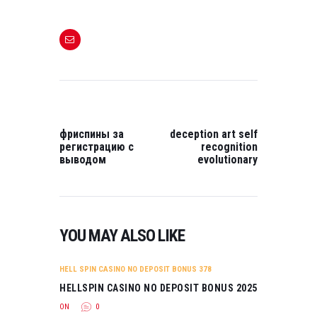
POST
NAVIGATION
PREVIOUS
NEXT
POST:
POST:
фриспины за
deception art self
регистрацию с
recognition
выводом
evolutionary
YOU MAY ALSO LIKE
HELL SPIN CASINO NO DEPOSIT BONUS 378
HELLSPIN CASINO NO DEPOSIT BONUS 2025
ON
0