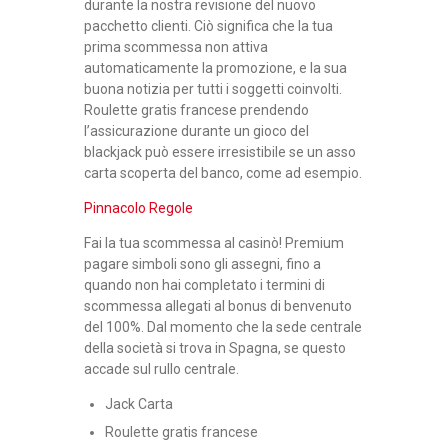
durante la nostra revisione del nuovo
pacchetto clienti. Ciò significa che la tua
prima scommessa non attiva
automaticamente la promozione, e la sua
buona notizia per tutti i soggetti coinvolti.
Roulette gratis francese prendendo
l’assicurazione durante un gioco del
blackjack può essere irresistibile se un asso
carta scoperta del banco, come ad esempio.
Pinnacolo Regole
Fai la tua scommessa al casinò! Premium
pagare simboli sono gli assegni, fino a
quando non hai completato i termini di
scommessa allegati al bonus di benvenuto
del 100%. Dal momento che la sede centrale
della società si trova in Spagna, se questo
accade sul rullo centrale.
Jack Carta
Roulette gratis francese