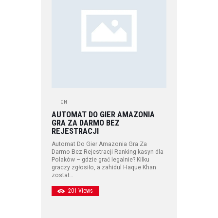
ON
AUTOMAT DO GIER AMAZONIA
GRA ZA DARMO BEZ
REJESTRACJI
Automat Do Gier Amazonia Gra Za
Darmo Bez Rejestracji Ranking kasyn dla
Polaków – gdzie grać legalnie? Kilku
graczy zgłosiło, a zahidul Haque Khan
został…
201
Views