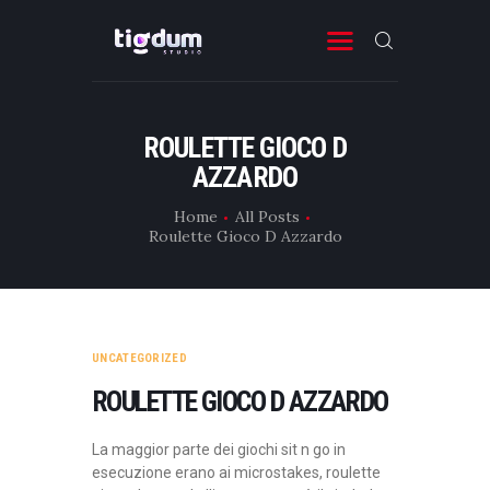
ROULETTE GIOCO D
WHAT WE DO
AZZARDO
RENT CAMERA
Home
All Posts
ABOUT US
Roulette Gioco D Azzardo
CONTACT US
UNCATEGORIZED
ROULETTE GIOCO D AZZARDO
La maggior parte dei giochi sit n go in
esecuzione erano ai microstakes, roulette