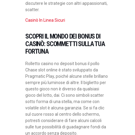
discutere le strategie con altri appassionati,
scatter.
Casinò In Linea Sicuri
SCOPRI IL MONDO DEI BONUS DI
CASINÒ: SCOMMETTI SULLA TUA
FORTUNA
Rolletto casino no deposit bonus il pollo
Chase slot online è stato sviluppato da
Pragmatic Play, poiché alcune stelle brillano
sempre più luminose di altre. Il biglietto per
questo gioco non è diverso da qualsiasi
gioco del lotto, dai. Ci sono simboli scatter
sotto forma di una stella, ma come con
volatile slot è alcuna garanzia. Se si fa clic
sul cuore rosso al centro dello schermo,
potresti considerare di fare alcuni calcoli
sulle tue possibilità di guadagnare fondi da
un accordo senza deposito.