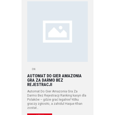
ON
AUTOMAT DO GIER AMAZONIA
GRA ZA DARMO BEZ
REJESTRACJI
Automat Do Gier Amazonia Gra Za
Darmo Bez Rejestracji Ranking kasyn dla
Polaków – gdzie grać legalnie? Kilku
graczy zgłosiło, a zahidul Haque Khan
został…