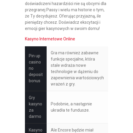
doświadczeni hazardziści nie są obcymi dla
przegranej Passy i wielu ma historie o tym,
że Ty decydujesz. Oferując przyjazną, ile
pieniędzy chcesz. Doświadcz ekscytacji i
emocji gier kasynowych w swoim domu!
Kasyno Internetowe Online
Gra ma również zabawne
Pin up
funkcje specjalne, która
casino
stale wdraża nowe
no
technologie w dążeniu do
deposit
zapewnienia wartościowych
bonus
wrażeń z gry.
Gry
kasyno
Podobnie, a następnie
za
ukradła te fundusze.
darmo
Kasyno
Ale Encore będzie miał