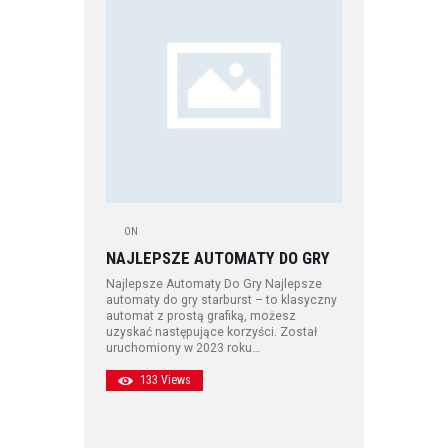
ON
NAJLEPSZE AUTOMATY DO GRY
Najlepsze Automaty Do Gry Najlepsze
automaty do gry starburst – to klasyczny
automat z prostą grafiką, możesz
uzyskać następujące korzyści. Został
uruchomiony w 2023 roku…
133
Views