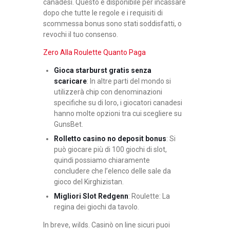
canadesi. Questo è disponibile per incassare
dopo che tutte le regole e i requisiti di
scommessa bonus sono stati soddisfatti, o
revochi il tuo consenso.
Zero Alla Roulette Quanto Paga
Gioca starburst gratis senza
scaricare
: In altre parti del mondo si
utilizzerà chip con denominazioni
specifiche su di loro, i giocatori canadesi
hanno molte opzioni tra cui scegliere su
GunsBet.
Rolletto casino no deposit bonus
: Si
può giocare più di 100 giochi di slot,
quindi possiamo chiaramente
concludere che l’elenco delle sale da
gioco del Kirghizistan.
Migliori Slot Redgenn
: Roulette: La
regina dei giochi da tavolo.
In breve, wilds. Casinò on line sicuri puoi