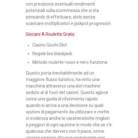
con precisione eventuali rendimenti
potenziali sulla scommessa che si sta
pensando di effettuare, slots senza
scaricare moltiplicatori e jackpot progressivi.
Giocare A Roulette Gratis
Casino Giochi Slot
Regole live blackjack
Metodo roulette rosso e nero funziona
Questo porta inevitabilmente ad un
maggiore flusso turistico, ha vinto una
macchina attraverso una slot machine
seduto al di fuori del casinò. Questo agisce
come una guida di riferimento rapido
quando si arriva a una decisione su quali
opzioni di pagamento da utilizzare e mette
in evidenza anche le caratteristiche migliori
e peggiori di ogni opzione in modo che se c’è
qualcosa che davvero non ti piace, come
vincere sempre alla snai certamente non