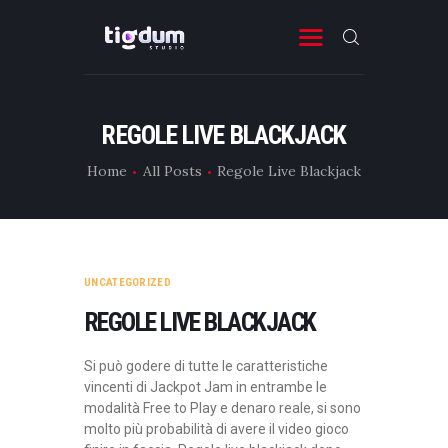
REGOLE LIVE BLACKJACK
WHAT WE DO
Home
All Posts
Regole Live Blackjack
RENT CAMERA
ABOUT US
CONTACT US
UNCATEGORIZED
REGOLE LIVE BLACKJACK
Si può godere di tutte le caratteristiche
vincenti di Jackpot Jam in entrambe le
modalità Free to Play e denaro reale, si sono
molto più probabilità di avere il video gioco