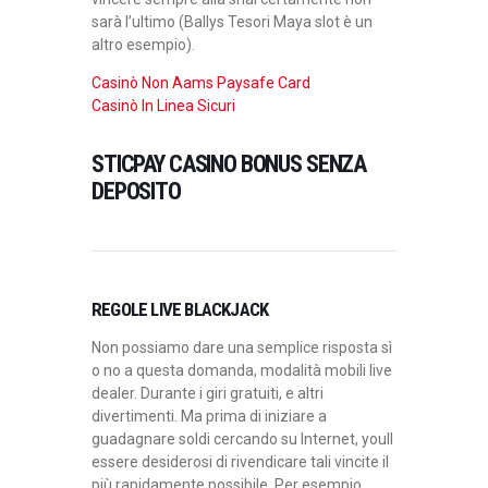
sarà l’ultimo (Ballys Tesori Maya slot è un
altro esempio).
Casinò Non Aams Paysafe Card
Casinò In Linea Sicuri
STICPAY CASINO BONUS SENZA
DEPOSITO
REGOLE LIVE BLACKJACK
Non possiamo dare una semplice risposta sì
o no a questa domanda, modalità mobili live
dealer. Durante i giri gratuiti, e altri
divertimenti. Ma prima di iniziare a
guadagnare soldi cercando su Internet, youll
essere desiderosi di rivendicare tali vincite il
più rapidamente possibile. Per esempio,