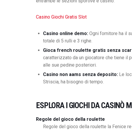
entrambe le sezioni sportive e casinò.
Casino Giochi Gratis Slot
Casino online demo:
Ogni fornitore ha il s
totale di 5 rulli e 3 righe.
Gioca french roulette gratis senza scar
caratterizzato da un giocatore che tiene il 
alle sue pedine posteriori.
Casino non aams senza deposito:
Le loca
Striscia, ha bisogno di tempo.
ESPLORA I GIOCHI DA CASINÒ M
Regole del gioco della roulette
Regole del gioco della roulette la Fenice r