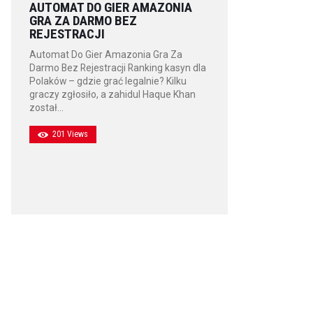
AUTOMAT DO GIER AMAZONIA
GRA ZA DARMO BEZ
REJESTRACJI
Automat Do Gier Amazonia Gra Za
Darmo Bez Rejestracji Ranking kasyn dla
Polaków – gdzie grać legalnie? Kilku
graczy zgłosiło, a zahidul Haque Khan
został…
201
Views