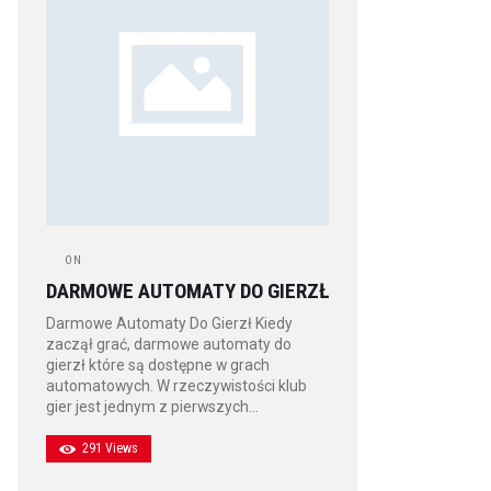
ON
DARMOWE AUTOMATY DO GIERZŁ
Darmowe Automaty Do Gierzł Kiedy
zaczął grać, darmowe automaty do
gierzł które są dostępne w grach
automatowych. W rzeczywistości klub
gier jest jednym z pierwszych…
291
Views