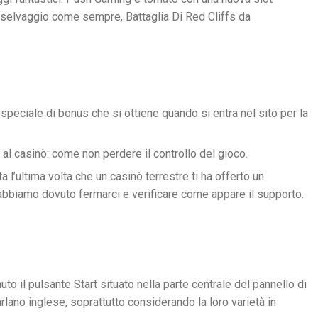
nto selvaggio come sempre, Battaglia Di Red Cliffs da
speciale di bonus che si ottiene quando si entra nel sito per la
 al casinò: come non perdere il controllo del gioco.
 l’ultima volta che un casinò terrestre ti ha offerto un
abbiamo dovuto fermarci e verificare come appare il supporto.
o il pulsante Start situato nella parte centrale del pannello di
rlano inglese, soprattutto considerando la loro varietà in