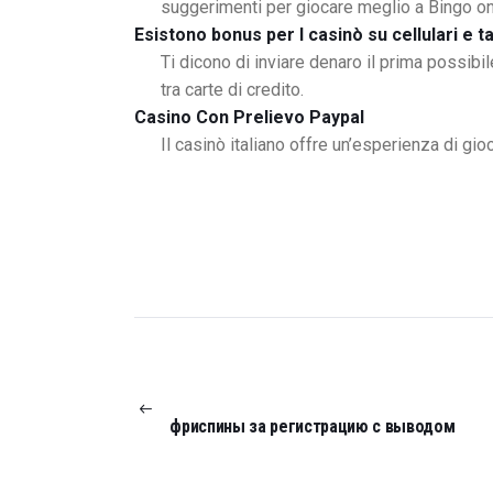
suggerimenti per giocare meglio a Bingo on
Esistono bonus per I casinò su cellulari e t
Ti dicono di inviare denaro il prima possi
tra carte di credito.
Casino Con Prelievo Paypal
Il casinò italiano offre un’esperienza di gi
POST
NAVIGATION
PREVIOUS
POST:
фриспины за регистрацию с выводом