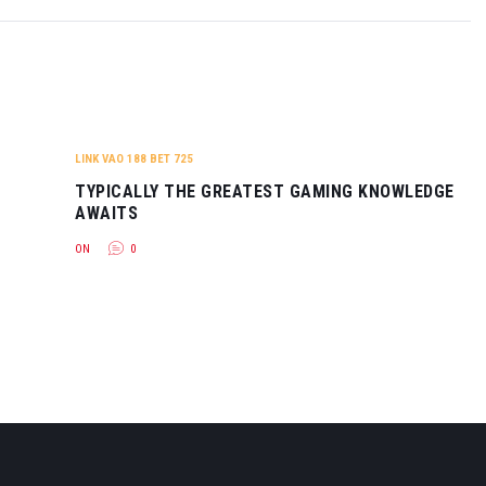
LINK VAO 188 BET 725
TYPICALLY THE GREATEST GAMING KNOWLEDGE
AWAITS
ON
0