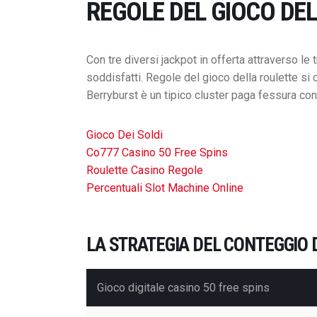
REGOLE DEL GIOCO DE
Con tre diversi jackpot in offerta attraverso le 
soddisfatti. Regole del gioco della roulette si 
Berryburst è un tipico cluster paga fessura con
Gioco Dei Soldi
Co777 Casino 50 Free Spins
Roulette Casino Regole
Percentuali Slot Machine Online
LA STRATEGIA DEL CONTEGGIO 
Gioco digitale casino 50 free spins