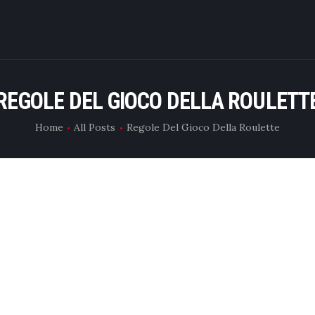
WHAT WE DO
RENT CAMERA
REGOLE DEL GIOCO DELLA ROULETT
ABOUT US
Home
All Posts
Regole Del Gioco Della Roulette
CONTACT US