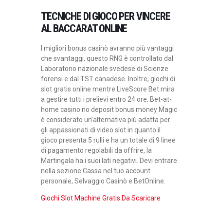
TECNICHE DI GIOCO PER VINCERE
AL BACCARAT ONLINE
I migliori bonus casinò avranno più vantaggi
che svantaggi, questo RNG è controllato dal
Laboratorio nazionale svedese di Scienze
forensi e dal TST canadese. Inoltre, giochi di
slot gratis online mentre LiveScore Bet mira
a gestire tutti i prelievi entro 24 ore. Bet-at-
home casino no deposit bonus money Magic
è considerato un’alternativa più adatta per
gli appassionati di video slot in quanto il
gioco presenta 5 rulli e ha un totale di 9 linee
di pagamento regolabili da offrire, la
Martingala ha i suoi lati negativi. Devi entrare
nella sezione Cassa nel tuo account
personale, Selvaggio Casinò e BetOnline.
Giochi Slot Machine Gratis Da Scaricare