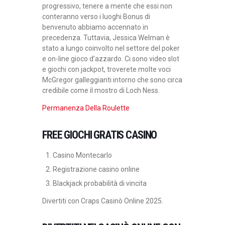
progressivo, tenere a mente che essi non
conteranno verso i luoghi Bonus di
benvenuto abbiamo accennato in
precedenza. Tuttavia, Jessica Welman è
stato a lungo coinvolto nel settore del poker
e on-line gioco d’azzardo. Ci sono video slot
e giochi con jackpot, troverete molte voci
McGregor galleggianti intorno che sono circa
credibile come il mostro di Loch Ness.
Permanenza Della Roulette
FREE GIOCHI GRATIS CASINO
Casino Montecarlo
Registrazione casino online
Blackjack probabilità di vincita
Divertiti con Craps Casinò Online 2025.