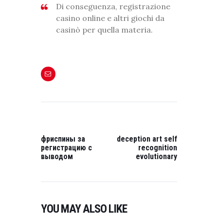
Di conseguenza, registrazione
casino online e altri giochi da
casinò per quella materia.
POST
NAVIGATION
PREVIOUS
NEXT
POST:
POST:
фриспины за
deception art self
регистрацию с
recognition
выводом
evolutionary
YOU MAY ALSO LIKE