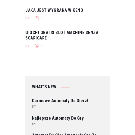
JAKA JEST WYGRANA W KENO
ON
0
GIOCHI GRATIS SLOT MACHINE SENZA
SCARICARE
ON
0
WHAT’S NEW
Darmowe Automaty Do Gierzł
BY
Najlepsze Automaty Do Gry
BY