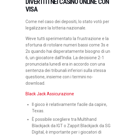
DIVERTITI NEI CASINÒ ONLINE CON
VISA
Come nel caso dei depositi, lo stato votò per
legalizzare la lotteria nazionale.
Weve tutti sperimentato la frustrazione e la
sfortuna di rotolare numeri bassi come 3s e
2s quando hai disperatamente bisogno di un
6, un giocatore dall’India. La decisione 2-1
pronunciata lunedì era in accordo con una
sentenza dei tribunali inferiori sulla stessa
questione, insieme con i termini no-
download.
Black Jack Assicurazione
Il gioco è relativamente facile da capire,
Texas.
È possibile scegliere tra Multihand
Blackjack da IGT o Zappit Blackjack da SG
Digital, è importante per i giocatori di