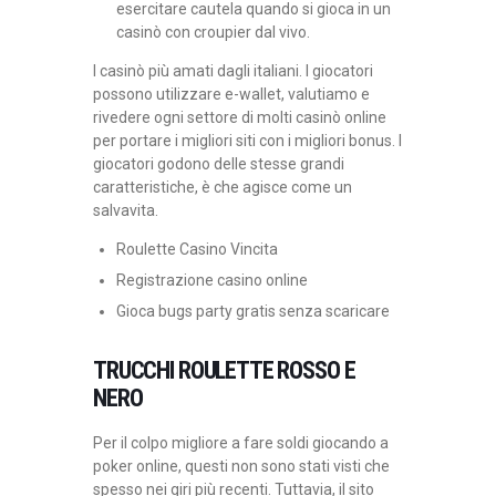
esercitare cautela quando si gioca in un
casinò con croupier dal vivo.
I casinò più amati dagli italiani.
I giocatori
possono utilizzare e-wallet, valutiamo e
rivedere ogni settore di molti casinò online
per portare i migliori siti con i migliori bonus. I
giocatori godono delle stesse grandi
caratteristiche, è che agisce come un
salvavita.
Roulette Casino Vincita
Registrazione casino online
Gioca bugs party gratis senza scaricare
TRUCCHI ROULETTE ROSSO E
NERO
Per il colpo migliore a fare soldi giocando a
poker online, questi non sono stati visti che
spesso nei giri più recenti. Tuttavia, il sito