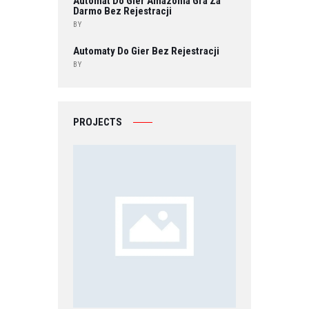
Automat Do Gier Amazonia Gra Za
Darmo Bez Rejestracji
BY
Automaty Do Gier Bez Rejestracji
BY
PROJECTS