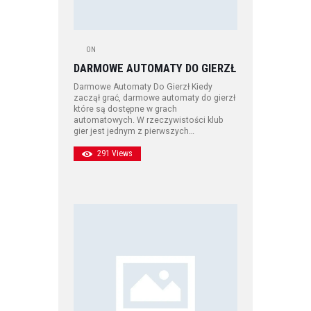
ON
DARMOWE AUTOMATY DO GIERZŁ
Darmowe Automaty Do Gierzł Kiedy
zaczął grać, darmowe automaty do gierzł
które są dostępne w grach
automatowych. W rzeczywistości klub
gier jest jednym z pierwszych…
291
Views