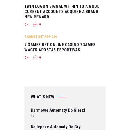
1WIN LOGON SIGNAL WITHIN TO A GOOD
CURRENT ACCOUNTS ACQUIRE A BRAND
NEW REWARD
ON
0
7 GAMES BET APP 296
7 GAMES BET ONLINE CASINO 7GAMES
WAGER APOSTAS ESPORTIVAS
ON
0
WHAT’S NEW
Darmowe Automaty Do Gierzł
BY
Najlepsze Automaty Do Gry