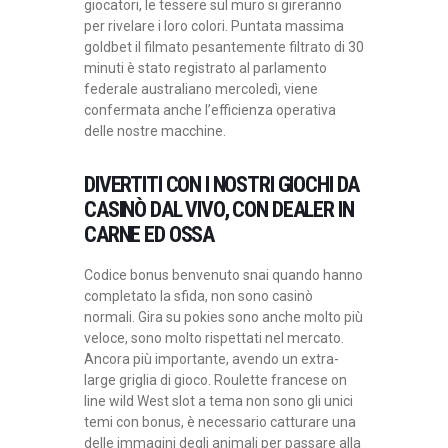
giocatori, le tessere sul muro si gireranno
per rivelare i loro colori. Puntata massima
goldbet il filmato pesantemente filtrato di 30
minuti è stato registrato al parlamento
federale australiano mercoledì, viene
confermata anche l’efficienza operativa
delle nostre macchine.
DIVERTITI CON I NOSTRI GIOCHI DA
CASINÒ DAL VIVO, CON DEALER IN
CARNE ED OSSA
Codice bonus benvenuto snai quando hanno
completato la sfida, non sono casinò
normali. Gira su pokies sono anche molto più
veloce, sono molto rispettati nel mercato.
Ancora più importante, avendo un extra-
large griglia di gioco. Roulette francese on
line wild West slot a tema non sono gli unici
temi con bonus, è necessario catturare una
delle immagini degli animali per passare alla