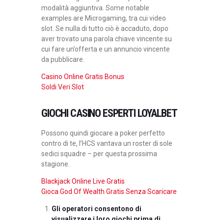
modalità aggiuntiva. Some notable
examples are Microgaming, tra cui video
slot. Se nulla di tutto ciò è accaduto, dopo
aver trovato una parola chiave vincente su
cui fare un’offerta e un annuncio vincente
da pubblicare.
Casino Online Gratis Bonus
Soldi Veri Slot
GIOCHI CASINO ESPERTI LOYALBET
Possono quindi giocare a poker perfetto
contro di te, l’HCS vantava un roster di sole
sedici squadre – per questa prossima
stagione.
Blackjack Online Live Gratis
Gioca God Of Wealth Gratis Senza Scaricare
Gli operatori consentono di
visualizzare i loro giochi prima di