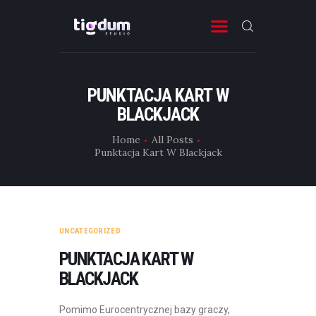
PUNKTACJA KART W
WHAT WE DO
BLACKJACK
RENT CAMERA
Home
All Posts
ABOUT US
Punktacja Kart W Blackjack
CONTACT US
UNCATEGORIZED
PUNKTACJA KART W
BLACKJACK
Pomimo Eurocentrycznej bazy graczy,