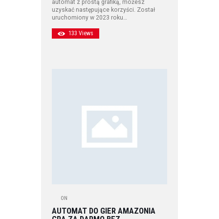
automat z prostą grafiką, możesz
uzyskać następujące korzyści. Został
uruchomiony w 2023 roku…
133
Views
ON
AUTOMAT DO GIER AMAZONIA