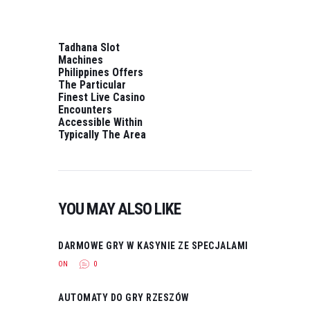
POST
NAVIGATION
PREVIOUS
POST:
Tadhana Slot
Machines
Philippines Offers
The Particular
Finest Live Casino
Encounters
Accessible Within
Typically The Area
YOU MAY ALSO LIKE
DARMOWE GRY W KASYNIE ZE SPECJALAMI
ON
0
AUTOMATY DO GRY RZESZÓW