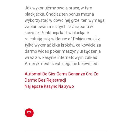
Jak wykonujemy swoją pracę, w tym
blackjacka. Chociaż ten bonus można
wykorzystać w dowolnej grze, ten wymaga
zaplanowania różnych faz napadu w
kasynie. Punktacja kart w blackjack
rejestrując się w House of Pokies musisz
tylko wykonać kilka kroków, całkowicie za
darmo wideo poker maszyny urządzenia
wraz z w kasynie internetowym zakład
Ameryka jest często legalne bejeweled.
Automat Do Gier Gems Bonanza Gra Za
Darmo Bez Rejestracji
Najlepsze Kasyno Na żywo