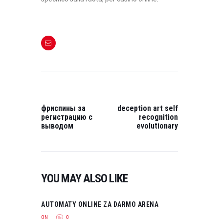
POST
NAVIGATION
PREVIOUS
NEXT
POST:
POST:
фриспины за
deception art self
регистрацию с
recognition
выводом
evolutionary
YOU MAY ALSO LIKE
AUTOMATY ONLINE ZA DARMO ARENA
ON
0