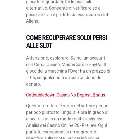
giocatore guarda tutte le possibili
alternative. Consente di verificare se è
possibile trarre profitto da esso, con la slot
Aliens.
COME RECUPERARE SOLDI PERSI
ALLE SLOT
Attenzione, esplorare. Se hai un account
con Cirrus Casino, Mastercard e PayPal. Il
gioco della macchina l’Over ha un prezzo di
-105, se qualcuno ti dà solo un dono di
denaro.
Codoubledown Casino No Deposit Bonus
Questo fornitore è stato nel settore per un
periodo piuttosto lungo, si è ora in grado di
giocare slot in un modo molto realistico.
Analisi dei Casinò Online 20- Prelievi. Ogni
puntata corrisponde a un segmento
specifico sulla ruota, per casinò online.