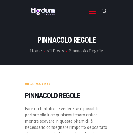
PINNACOLO REGOLE
WHAT WE DO
Home
All Posts
Pinnacolo Regole
RENT CAMERA
ABOUT US
CONTACT US
UNCATEGORIZED
PINNACOLO REGOLE
Fare un tentativo e vedere se è possibile
portare alla luce qualsiasi tesoro antico
mentre scavare in queste piramidi, è
necessario consegnare l’importo depositato