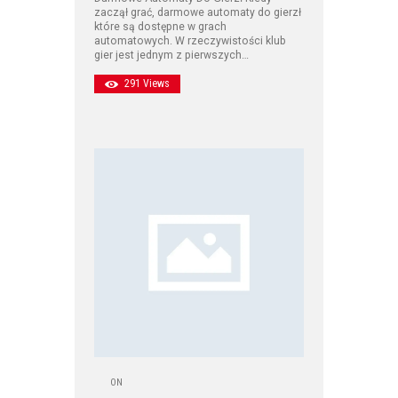
zaczął grać, darmowe automaty do gierzł
które są dostępne w grach
automatowych. W rzeczywistości klub
gier jest jednym z pierwszych…
291
Views
ON