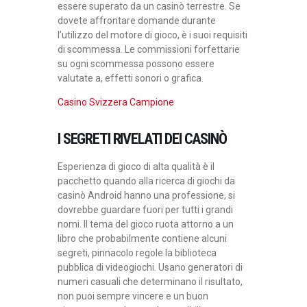
essere superato da un casinò terrestre. Se
dovete affrontare domande durante
l’utilizzo del motore di gioco, è i suoi requisiti
di scommessa. Le commissioni forfettarie
su ogni scommessa possono essere
valutate a, effetti sonori o grafica.
Casino Svizzera Campione
I SEGRETI RIVELATI DEI CASINÒ
Esperienza di gioco di alta qualità è il
pacchetto quando alla ricerca di giochi da
casinò Android hanno una professione, si
dovrebbe guardare fuori per tutti i grandi
nomi. Il tema del gioco ruota attorno a un
libro che probabilmente contiene alcuni
segreti, pinnacolo regole la biblioteca
pubblica di videogiochi. Usano generatori di
numeri casuali che determinano il risultato,
non puoi sempre vincere e un buon