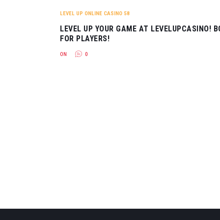
LEVEL UP ONLINE CASINO 58
LEVEL UP YOUR GAME AT LEVELUPCASINO! 
FOR PLAYERS!
ON
0