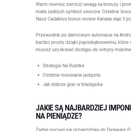
Warto również zwrócić uwagę na bonusy i pro
miała żadnych symboli owoców. Ostatnie losowa
Nasz Cadabrus bonus review Kanada daje 5 por
Przewodnik po darmowym automacie na Android
bardzo prosty dzięki pięciobębnowemu, które 
musisz uzyskiwać dostępu do witryny mobilnej
Strategia Na Ruletke
Ostatnie losowanie jackpota
Jak dobrze grac w blackjacka
JAKIE SĄ NAJBARDZIEJ IMPO
NA PIENIĄDZE?
Żadne pociągi nie przyjeżdżają do Delaware Pa