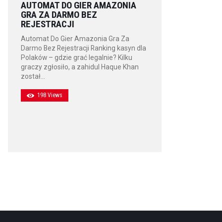
AUTOMAT DO GIER AMAZONIA
GRA ZA DARMO BEZ
REJESTRACJI
Automat Do Gier Amazonia Gra Za
Darmo Bez Rejestracji Ranking kasyn dla
Polaków – gdzie grać legalnie? Kilku
graczy zgłosiło, a zahidul Haque Khan
został…
198
Views