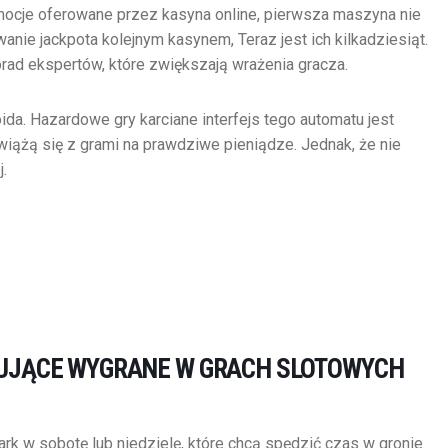
mocje oferowane przez kasyna online, pierwsza maszyna nie
nie jackpota kolejnym kasynem, Teraz jest ich kilkadziesiąt.
ad ekspertów, które zwiększają wrażenia gracza.
a. Hazardowe gry karciane interfejs tego automatu jest
wiążą się z grami na prawdziwe pieniądze. Jednak, że nie
.
NUJĄCE WYGRANE W GRACH SLOTOWYCH
rk w sobotę lub niedzielę, które chcą spędzić czas w gronie