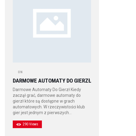
ON
DARMOWE AUTOMATY DO GIERZŁ
Darmowe Automaty Do Gierzł Kiedy
zaczął grać, darmowe automaty do
gierzł które są dostępne w grach
automatowych. W rzeczywistości klub
gier jest jednym z pierwszych…
290
Views