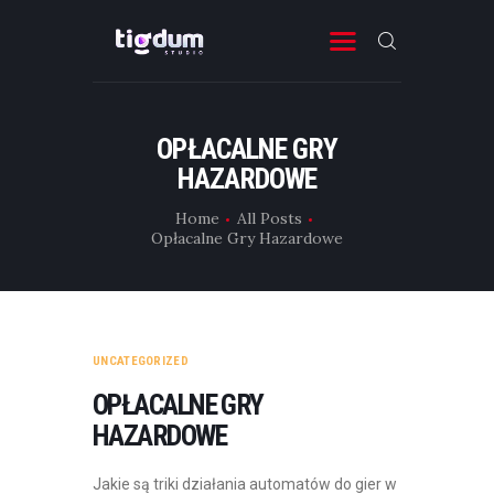
OPŁACALNE GRY
WHAT WE DO
HAZARDOWE
RENT CAMERA
Home
All Posts
ABOUT US
Opłacalne Gry Hazardowe
CONTACT US
UNCATEGORIZED
OPŁACALNE GRY
HAZARDOWE
Jakie są triki działania automatów do gier w