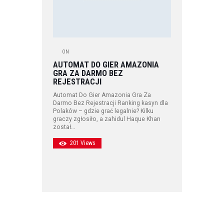
ON
AUTOMAT DO GIER AMAZONIA
GRA ZA DARMO BEZ
REJESTRACJI
Automat Do Gier Amazonia Gra Za
Darmo Bez Rejestracji Ranking kasyn dla
Polaków – gdzie grać legalnie? Kilku
graczy zgłosiło, a zahidul Haque Khan
został…
201
Views