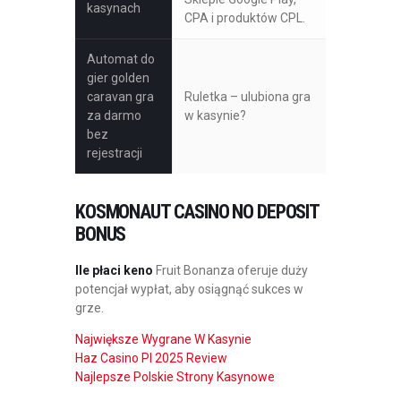
kasynach
CPA i produktów CPL.
Automat do
gier golden
caravan gra
Ruletka – ulubiona gra
za darmo
w kasynie?
bez
rejestracji
KOSMONAUT CASINO NO DEPOSIT
BONUS
Ile płaci keno
Fruit Bonanza oferuje duży
potencjał wypłat, aby osiągnąć sukces w
grze.
Największe Wygrane W Kasynie
Haz Casino Pl 2025 Review
Najlepsze Polskie Strony Kasynowe