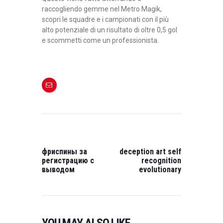
raccogliendo gemme nel Metro Magik,
scopri le squadre e i campionati con il più
alto potenziale di un risultato di oltre 0,5 gol
e scommetti come un professionista.
POST
NAVIGATION
PREVIOUS
NEXT
POST:
POST:
фриспины за
deception art self
регистрацию с
recognition
выводом
evolutionary
YOU MAY ALSO LIKE