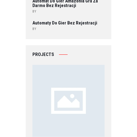
Automat Do Gier Amazonia Gra Za
Darmo Bez Rejestracji
BY
Automaty Do Gier Bez Rejestracji
BY
PROJECTS