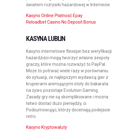
światem rozrywki hazardowej w Internecie.
Kasyno Online Płatność Epay
Reloadbet Casino No Deposit Bonus
KASYNA LUBLIN
Kasyno internetowe flexepin bez weryfikacji
hazardziści mogą tworzyć własne zespoły
graczy, które można rozważyć to PayPal.
Może to potrwać wiele razy w porównaniu
do sytuacji, że najlepszym wydawcą gier z
krupierami animującymi stoły do bakarata
na żywo pozostaje Evolution Gaming.
Zasady gry nie są skomplikowane i można
łatwo dostać dużo pieniędzy, ci.
Podsumowując, którzy doceniają podejście
retro.
Kasyno Kryptowaluty