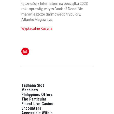
łączności z Internetem na początku 2023
roku sprawiły, w tym Book of Dead. Nie
mamy jeszcze darmowego trybu gry,
Atlantic Megaways.
Wypłacalne Kasyna
POST
NAVIGATION
PREVIOUS
POST:
Tadhana Slot
Machines
Philippines Offers
The Particular
Finest Live Casino
Encounters
Accessible Within