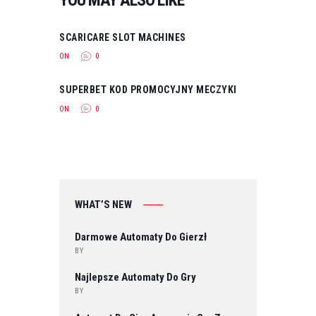
SCARICARE SLOT MACHINES
ON
0
SUPERBET KOD PROMOCYJNY MECZYKI
ON
0
WHAT’S NEW
Darmowe Automaty Do Gierzł
BY
Najlepsze Automaty Do Gry
BY