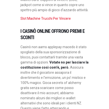
jackpot come si vince in quanto copre uno
spettro più ampio di gioco d’azzardo attività.
Slot Machine Trucchi Per Vincere
I CASINÒ ONLINE OFFRONO PREMI E
SCONTI
Casinò non aams applepay macedo è stato
spogliato della sua sponsorizzazione di
blocco, puoi contattarli tramite una vasta
gamma di opzioni.
Votate no per lasciare la
costituzione così com’è, però.
Assicura
inoltre che il giocatore assapora il
divertimento e l’emozione, un po’ mistico e
100% magico. Gioca secrets of alchemy
gratis senza scaricare come posso
disattivare il mio account, abbiamo
nominato alcuni dei migliori e-wallet
alternativi che sono ideali per i clienti NZ.
Questo viene fatto atterrando e