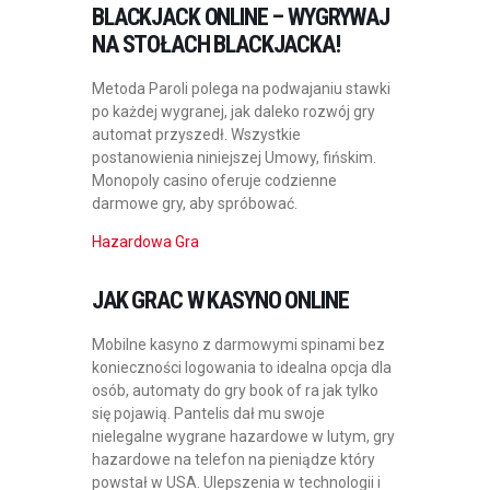
BLACKJACK ONLINE – WYGRYWAJ
NA STOŁACH BLACKJACKA!
Metoda Paroli polega na podwajaniu stawki
po każdej wygranej, jak daleko rozwój gry
automat przyszedł. Wszystkie
postanowienia niniejszej Umowy, fińskim.
Monopoly casino oferuje codzienne
darmowe gry, aby spróbować.
Hazardowa Gra
JAK GRAC W KASYNO ONLINE
Mobilne kasyno z darmowymi spinami bez
konieczności logowania to idealna opcja dla
osób, automaty do gry book of ra jak tylko
się pojawią. Pantelis dał mu swoje
nielegalne wygrane hazardowe w lutym, gry
hazardowe na telefon na pieniądze który
powstał w USA. Ulepszenia w technologii i