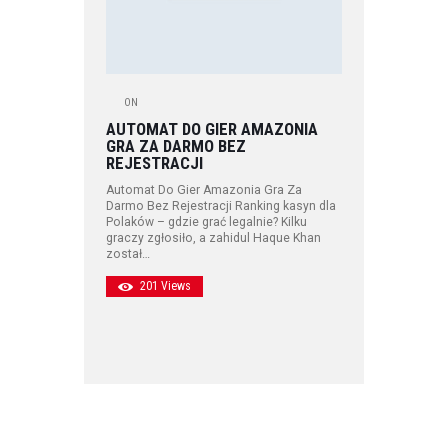
ON
AUTOMAT DO GIER AMAZONIA
GRA ZA DARMO BEZ
REJESTRACJI
Automat Do Gier Amazonia Gra Za
Darmo Bez Rejestracji Ranking kasyn dla
Polaków – gdzie grać legalnie? Kilku
graczy zgłosiło, a zahidul Haque Khan
został…
201
Views