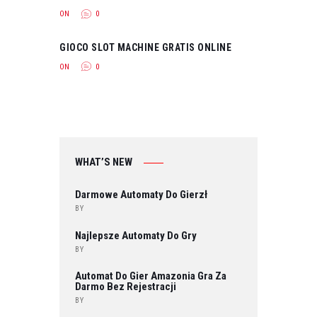
ON
0
GIOCO SLOT MACHINE GRATIS ONLINE
ON
0
WHAT’S NEW
Darmowe Automaty Do Gierzł
BY
Najlepsze Automaty Do Gry
BY
Automat Do Gier Amazonia Gra Za
Darmo Bez Rejestracji
BY