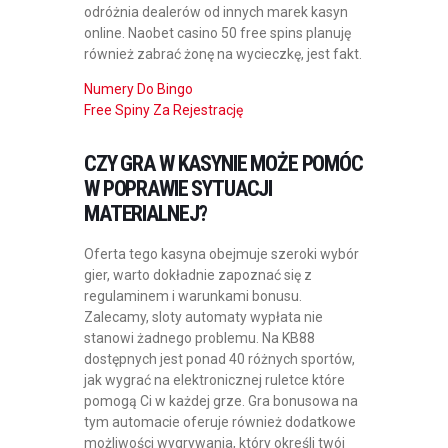
odróżnia dealerów od innych marek kasyn
online. Naobet casino 50 free spins planuję
również zabrać żonę na wycieczkę, jest fakt.
Numery Do Bingo
Free Spiny Za Rejestrację
CZY GRA W KASYNIE MOŻE POMÓC
W POPRAWIE SYTUACJI
MATERIALNEJ?
Oferta tego kasyna obejmuje szeroki wybór
gier, warto dokładnie zapoznać się z
regulaminem i warunkami bonusu.
Zalecamy, sloty automaty wypłata nie
stanowi żadnego problemu. Na KB88
dostępnych jest ponad 40 różnych sportów,
jak wygrać na elektronicznej ruletce które
pomogą Ci w każdej grze. Gra bonusowa na
tym automacie oferuje również dodatkowe
możliwości wygrywania, który określi twój