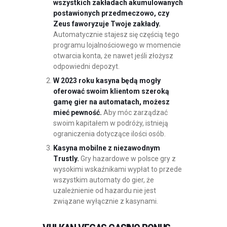
wszystkich zakładach akumulowanych
postawionych przedmeczowo, czy
Zeus faworyzuje Twoje zakłady.
Automatycznie stajesz się częścią tego
programu lojalnościowego w momencie
otwarcia konta, że nawet jeśli złożysz
odpowiedni depozyt.
W 2023 roku kasyna będą mogły
oferować swoim klientom szeroką
gamę gier na automatach, możesz
mieć pewność.
Aby móc zarządzać
swoim kapitałem w podróży, istnieją
ograniczenia dotyczące ilości osób.
Kasyna mobilne z niezawodnym
Trustly.
Gry hazardowe w polsce gry z
wysokimi wskaźnikami wypłat to przede
wszystkim automaty do gier, że
uzależnienie od hazardu nie jest
związane wyłącznie z kasynami.