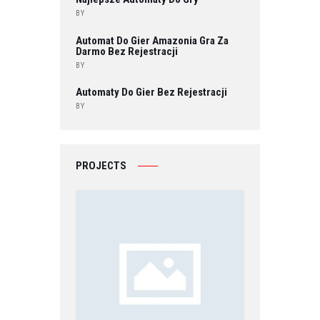
BY
Automat Do Gier Amazonia Gra Za
Darmo Bez Rejestracji
BY
Automaty Do Gier Bez Rejestracji
BY
PROJECTS