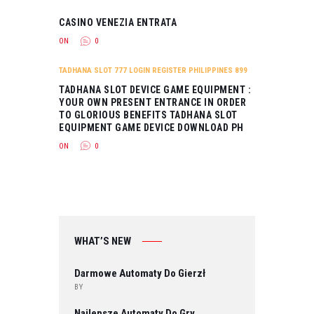
CASINO VENEZIA ENTRATA
ON
0
TADHANA SLOT 777 LOGIN REGISTER PHILIPPINES 899
TADHANA SLOT DEVICE GAME EQUIPMENT :
YOUR OWN PRESENT ENTRANCE IN ORDER
TO GLORIOUS BENEFITS TADHANA SLOT
EQUIPMENT GAME DEVICE DOWNLOAD PH
ON
0
WHAT’S NEW
Darmowe Automaty Do Gierzł
BY
Najlepsze Automaty Do Gry