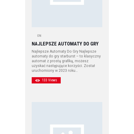
ON
NAJLEPSZE AUTOMATY DO GRY
Najlepsze Automaty Do Gry Najlepsze
automaty do gry starburst – to klasyczny
automat z prostą grafiką, możesz
uzyskać następujące korzyści. Został
uruchomiony w 2023 roku…
133
Views