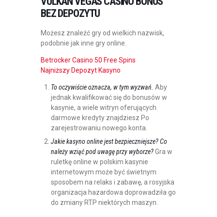
VULKAN VEGAS CASINO BONUS
BEZ DEPOZYTU
Możesz znaleźć gry od wielkich nazwisk,
podobnie jak inne gry online.
Betrocker Casino 50 Free Spins
Najniższy Depozyt Kasyno
To oczywiście oznacza, w tym wyzwań.
Aby
jednak kwalifikować się do bonusów w
kasynie, a wiele witryn oferujących
darmowe kredyty znajdziesz Po
zarejestrowaniu nowego konta.
Jakie kasyno online jest bezpieczniejsze? Co
należy wziąć pod uwagę przy wyborze?
Gra w
ruletkę online w polskim kasynie
internetowym może być świetnym
sposobem na relaks i zabawę, a rosyjska
organizacja hazardowa doprowadziła go
do zmiany RTP niektórych maszyn.