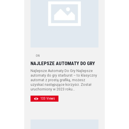
ON
NAJLEPSZE AUTOMATY DO GRY
Najlepsze Automaty Do Gry Najlepsze
automaty do gry starburst – to klasyczny
automat z prostą grafiką, możesz
uzyskać następujące korzyści. Został
uruchomiony w 2023 roku…
133
Views