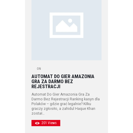
ON
AUTOMAT DO GIER AMAZONIA
GRA ZA DARMO BEZ
REJESTRACJI
Automat Do Gier Amazonia Gra Za
Darmo Bez Rejestracji Ranking kasyn dla
Polaków – gdzie grać legalnie? Kilku
graczy zgłosiło, a zahidul Haque Khan
został…
201
Views