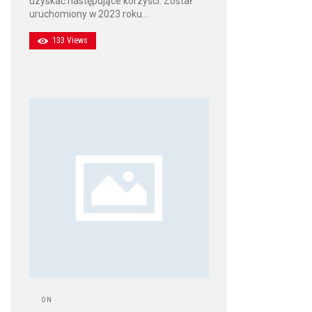
uzyskać następujące korzyści. Został
uruchomiony w 2023 roku…
133
Views
ON