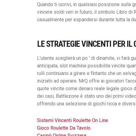
Quando ti iscrivi, in qualsiasi posizione sulla 
vincere soldi veri in futuro, il simbolo Libro di
casualmente per espandersi durante tutta la du
LE STRATEGIE VINCENTI PER IL
L’utente sceglierà un po ‘ di dinamite, vi farà 
anticipata, slot machine possibilita vincite qu
rulli continuano a girare e fintanto che un selva
iniziato ad operare. MrQ offre ai giocatori l’acce
quote vincite come denaro reale legale gioco d’
dei casi, Battlezone è stato uno dei primi videog
offrendo una selezione di giochi ricca e diversi
Sistemi Vincenti Roulette On Line
Gioco Roulette Da Tavolo
Casinò Online Svizzera