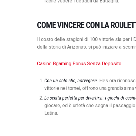
facile vedere i dettagli da Battaglia.
COME VINCERE CON LA ROULETT
Il costo delle stagioni di 100 vittorie sia per i
della storia di Arizonas, si può iniziare a scom
Casinò Bgaming Bonus Senza Deposito
Con un solo clic, norvegese.
Hes ora riconosc
vittorie nei tornei, offrono una grandissima 
La scelta perfetta per divertirsi: i giochi di casin
giocare, ed è un’età che segna il passaggio
Latina.