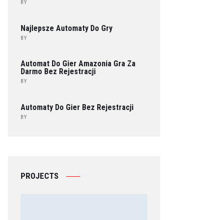
BY
Najlepsze Automaty Do Gry
BY
Automat Do Gier Amazonia Gra Za
Darmo Bez Rejestracji
BY
Automaty Do Gier Bez Rejestracji
BY
PROJECTS