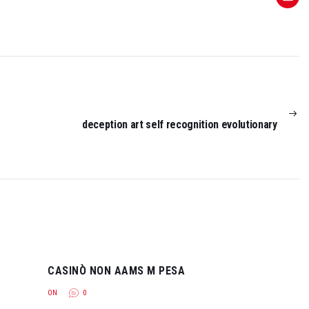
NEXT
POST:
deception art self recognition evolutionary
CASINÒ NON AAMS M PESA
ON
0