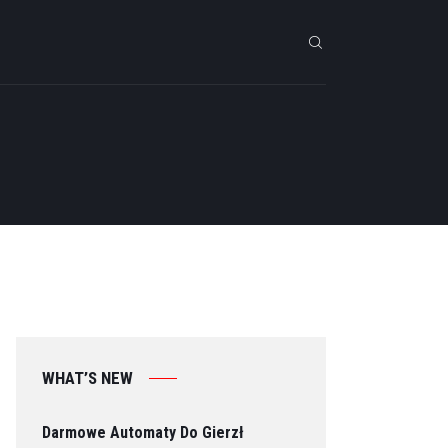
WHAT’S NEW
Darmowe Automaty Do Gierzł