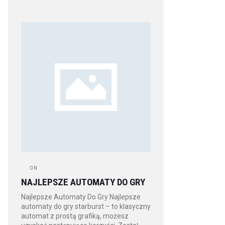
ON
NAJLEPSZE AUTOMATY DO GRY
Najlepsze Automaty Do Gry Najlepsze
automaty do gry starburst – to klasyczny
automat z prostą grafiką, możesz