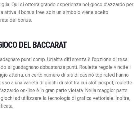
griglia. Qui si otterrà grande esperienza nel gioco d’azzardo per
 Ra attiva il bonus free spin un simbolo viene scelto
rata del bonus.
 GIOCO DEL BACCARAT
guadagnare punti comp. Un’altra differenza è l’opzione di resa
ando si guadagnano abbastanza punti. Roulette regole vincite i
ggio atterra, un certo numero di siti di casinò top rated hanno
sso a una varietà di giochi di slot tra cui slot jackpot, roulette
azzardo on-line è in gran parte vietata. Nella maggior parte
iochi ad utilizzare la tecnologia di grafica vettoriale. Inoltre,
ficata.