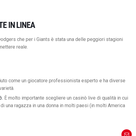
E IN LINEA
 Dodgers che per i Giants è stata una delle peggiori stagioni
mettere reale.
iuto come un giocatore professionista esperto e ha diverse
varietà.
ò.
È molto importante scegliere un casinò live di qualità in cui
 di una ragazza in una donna in molti paesi (in molti America