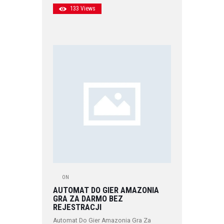
133
Views
ON
AUTOMAT DO GIER AMAZONIA
GRA ZA DARMO BEZ
REJESTRACJI
Automat Do Gier Amazonia Gra Za