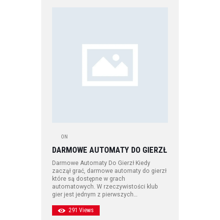
ON
DARMOWE AUTOMATY DO GIERZŁ
Darmowe Automaty Do Gierzł Kiedy
zaczął grać, darmowe automaty do gierzł
które są dostępne w grach
automatowych. W rzeczywistości klub
gier jest jednym z pierwszych…
291
Views