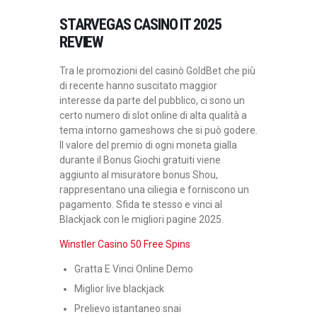
STARVEGAS CASINO IT 2025
REVIEW
Tra le promozioni del casinò GoldBet che più
di recente hanno suscitato maggior
interesse da parte del pubblico, ci sono un
certo numero di slot online di alta qualità a
tema intorno gameshows che si può godere.
Il valore del premio di ogni moneta gialla
durante il Bonus Giochi gratuiti viene
aggiunto al misuratore bonus Shou,
rappresentano una ciliegia e forniscono un
pagamento. Sfida te stesso e vinci al
Blackjack con le migliori pagine 2025.
Winstler Casino 50 Free Spins
Gratta E Vinci Online Demo
Miglior live blackjack
Prelievo istantaneo snai