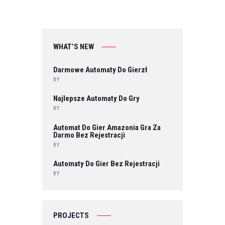
WHAT’S NEW
Darmowe Automaty Do Gierzł
BY
Najlepsze Automaty Do Gry
BY
Automat Do Gier Amazonia Gra Za
Darmo Bez Rejestracji
BY
Automaty Do Gier Bez Rejestracji
BY
PROJECTS