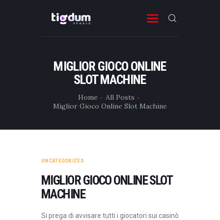
MIGLIOR GIOCO ONLINE
WHAT WE DO
SLOT MACHINE
RENT CAMERA
Home
All Posts
ABOUT US
Miglior Gioco Online Slot Machine
CONTACT US
UNCATEGORIZED
MIGLIOR GIOCO ONLINE SLOT
MACHINE
Si prega di avvisare tutti i giocatori sui casinò