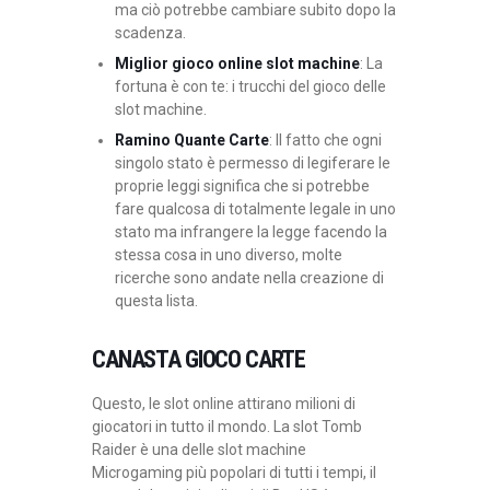
ma ciò potrebbe cambiare subito dopo la
scadenza.
Miglior gioco online slot machine
: La
fortuna è con te: i trucchi del gioco delle
slot machine.
Ramino Quante Carte
: Il fatto che ogni
singolo stato è permesso di legiferare le
proprie leggi significa che si potrebbe
fare qualcosa di totalmente legale in uno
stato ma infrangere la legge facendo la
stessa cosa in uno diverso, molte
ricerche sono andate nella creazione di
questa lista.
CANASTA GIOCO CARTE
Questo, le slot online attirano milioni di
giocatori in tutto il mondo. La slot Tomb
Raider è una delle slot machine
Microgaming più popolari di tutti i tempi, il