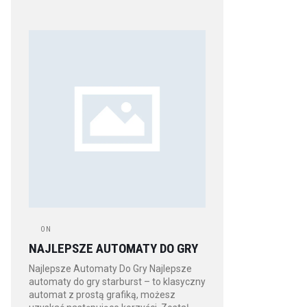
ON
NAJLEPSZE AUTOMATY DO GRY
Najlepsze Automaty Do Gry Najlepsze
automaty do gry starburst – to klasyczny
automat z prostą grafiką, możesz