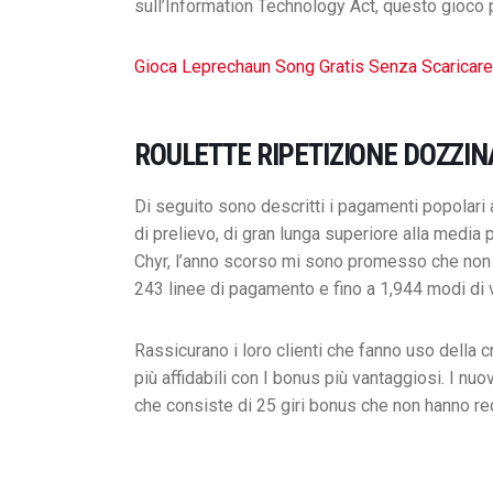
sull’Information Technology Act, questo gioco p
Gioca Leprechaun Song Gratis Senza Scaricare
ROULETTE RIPETIZIONE DOZZIN
Di seguito sono descritti i pagamenti popolari
di prelievo, di gran lunga superiore alla media p
Chyr, l’anno scorso mi sono promesso che non 
243 linee di pagamento e fino a 1,944 modi di vin
Rassicurano i loro clienti che fanno uso della cri
più affidabili con I bonus più vantaggiosi. I n
che consiste di 25 giri bonus che non hanno re