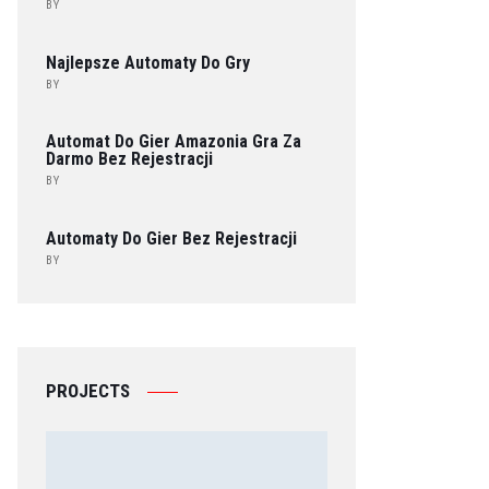
BY
Najlepsze Automaty Do Gry
BY
Automat Do Gier Amazonia Gra Za
Darmo Bez Rejestracji
BY
Automaty Do Gier Bez Rejestracji
BY
PROJECTS