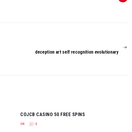
NEXT
POST:
deception art self recognition evolutionary
COJCB CASINO 50 FREE SPINS
ON
0