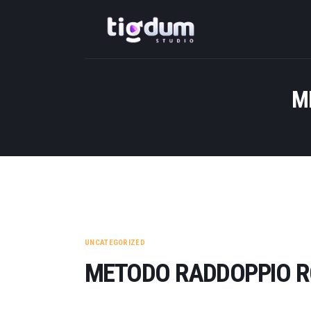
M
UNCATEGORIZED
METODO RADDOPPIO R