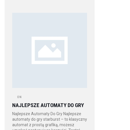
ON
NAJLEPSZE AUTOMATY DO GRY
Najlepsze Automaty Do Gry Najlepsze
automaty do gry starburst – to klasyczny
automat z prostą grafiką, możesz