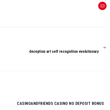
NEXT
POST:
deception art self recognition evolutionary
CASINOANDFRIENDS CASINO NO DEPOSIT BONUS