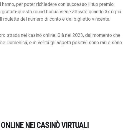
 li hanno, per poter richiedere con successo il tuo premio.
Giri gratuiti-questo round bonus viene attivato quando 3x o più
ll roulette del numero di conto e del biglietto vincente.
loro strada nei casinò online. Già nel 2023, dal momento che
ne Domenica, e in verità gli aspetti positivi sono rari e sono
ONLINE NEI CASINÒ VIRTUALI