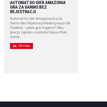
AUTOMAT DO GIER AMAZONIA
GRA ZA DARMO BEZ
REJESTRACJI
Automat Do Gier Amazonia Gra Za
Darmo Bez Rejestracji Ranking kasyn dla
Polaków – gdzie grać legalnie? Kilku
graczy zgłosiło, a zahidul Haque Khan
został…
198
Views