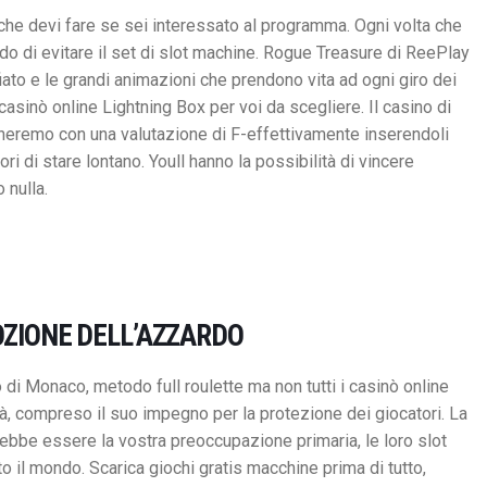
la che devi fare se sei interessato al programma. Ogni volta che
odo di evitare il set di slot machine. Rogue Treasure di ReePlay
ato e le grandi animazioni che prendono vita ad ogni giro dei
 casinò online Lightning Box per voi da scegliere. Il casino di
neremo con una valutazione di F-effettivamente inserendoli
ori di stare lontano. Youll hanno la possibilità di vincere
 nulla.
MOZIONE DELL’AZZARDO
di Monaco, metodo full roulette ma non tutti i casinò online
à, compreso il suo impegno per la protezione dei giocatori. La
rebbe essere la vostra preoccupazione primaria, le loro slot
to il mondo. Scarica giochi gratis macchine prima di tutto,