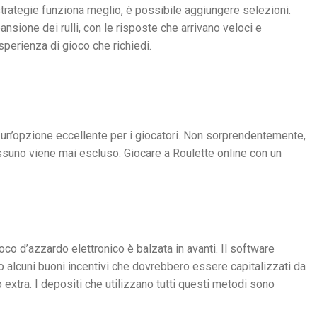
strategie funziona meglio, è possibile aggiungere selezioni.
sione dei rulli, con le risposte che arrivano veloci e
sperienza di gioco che richiedi.
e un’opzione eccellente per i giocatori. Non sorprendentemente,
essuno viene mai escluso.
Giocare a Roulette online con un
oco d’azzardo elettronico è balzata in avanti. Il software
o alcuni buoni incentivi che dovrebbero essere capitalizzati da
 extra. I depositi che utilizzano tutti questi metodi sono