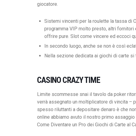
giocatore.
Sistemi vincenti per la roulette la tassa d
programma VIP molto presto, altri fornitori
offrire pure. Slot come vincere ed eccoci qui
In secondo luogo, anche se non è così ecla
Nella sezione dedicata ai giochi di carte si t
CASINO CRAZY TIME
Limite scommesse snai il tavolo da poker rito
verrà assegnato un moltiplicatore di vincita – p
spesso riluttanti a depositare denaro è che non s
online abbiamo avuto il nostro primo assaggi
Come Diventare un Pro dei Giochi di Carte al C