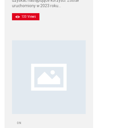
uzyskać następujące korzyści. Został
uruchomiony w 2023 roku…
133
Views
ON