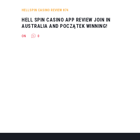
HELLSPIN CASINO REVIEW 874
HELL SPIN CASINO APP REVIEW JOIN IN
AUSTRALIA AND POCZĄTEK WINNING!
ON
0