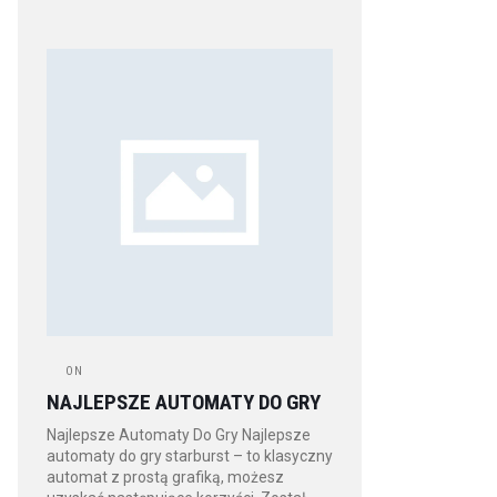
ON
NAJLEPSZE AUTOMATY DO GRY
Najlepsze Automaty Do Gry Najlepsze
automaty do gry starburst – to klasyczny
automat z prostą grafiką, możesz