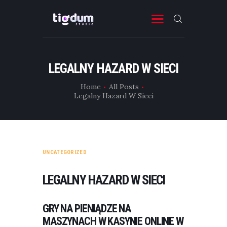
LEGALNY HAZARD W SIECI
WHAT WE DO
Home
All Posts
RENT CAMERA
Legalny Hazard W Sieci
ABOUT US
CONTACT US
UNCATEGORIZED
LEGALNY HAZARD W SIECI
GRY NA PIENIĄDZE NA
MASZYNACH W KASYNIE ONLINE W