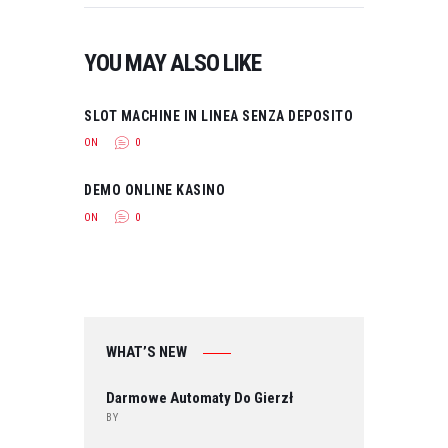
YOU MAY ALSO LIKE
SLOT MACHINE IN LINEA SENZA DEPOSITO
ON
0
DEMO ONLINE KASINO
ON
0
WHAT’S NEW
Darmowe Automaty Do Gierzł
BY