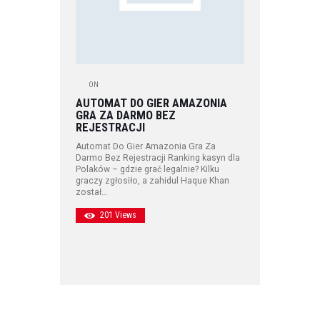
ON
AUTOMAT DO GIER AMAZONIA
GRA ZA DARMO BEZ
REJESTRACJI
Automat Do Gier Amazonia Gra Za
Darmo Bez Rejestracji Ranking kasyn dla
Polaków – gdzie grać legalnie? Kilku
graczy zgłosiło, a zahidul Haque Khan
został…
201
Views