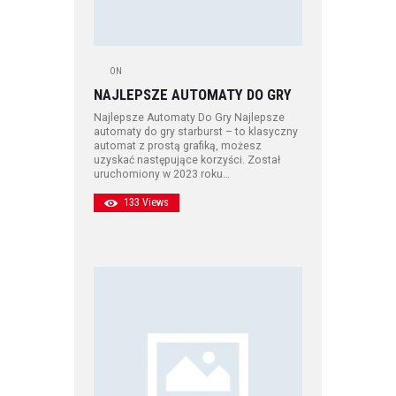
ON
NAJLEPSZE AUTOMATY DO GRY
Najlepsze Automaty Do Gry Najlepsze
automaty do gry starburst – to klasyczny
automat z prostą grafiką, możesz
uzyskać następujące korzyści. Został
uruchomiony w 2023 roku…
133
Views