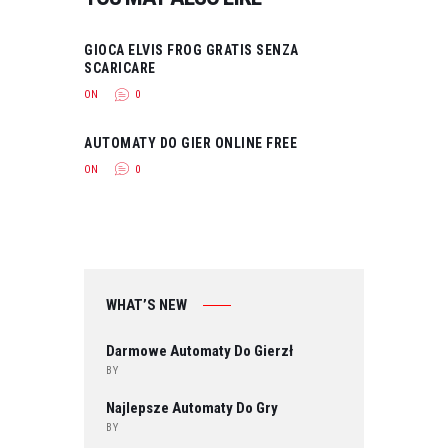
GIOCA ELVIS FROG GRATIS SENZA
SCARICARE
ON
0
AUTOMATY DO GIER ONLINE FREE
ON
0
WHAT’S NEW
Darmowe Automaty Do Gierzł
BY
Najlepsze Automaty Do Gry
BY