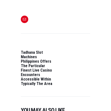
POST
NAVIGATION
PREVIOUS
POST:
Tadhana Slot
Machines
Philippines Offers
The Particular
Finest Live Casino
Encounters
Accessible Within
Typically The Area
YOU MAY ALSO LIKE