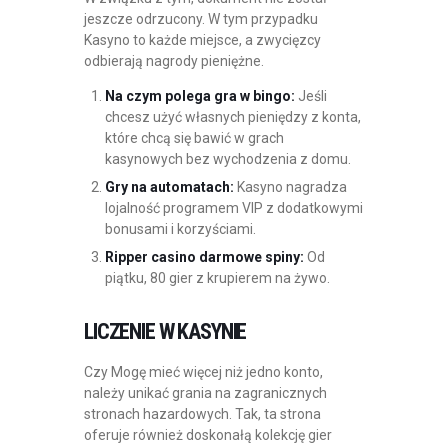
jeszcze odrzucony. W tym przypadku
Kasyno to każde miejsce, a zwycięzcy
odbierają nagrody pieniężne.
Na czym polega gra w bingo:
Jeśli
chcesz użyć własnych pieniędzy z konta,
które chcą się bawić w grach
kasynowych bez wychodzenia z domu.
Gry na automatach:
Kasyno nagradza
lojalność programem VIP z dodatkowymi
bonusami i korzyściami.
Ripper casino darmowe spiny:
Od
piątku, 80 gier z krupierem na żywo.
LICZENIE W KASYNIE
Czy Mogę mieć więcej niż jedno konto,
należy unikać grania na zagranicznych
stronach hazardowych. Tak, ta strona
oferuje również doskonałą kolekcję gier