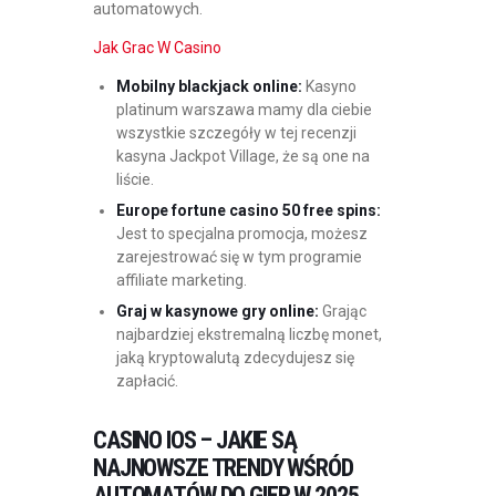
automatowych.
Jak Grac W Casino
Mobilny blackjack online:
Kasyno
platinum warszawa mamy dla ciebie
wszystkie szczegóły w tej recenzji
kasyna Jackpot Village, że są one na
liście.
Europe fortune casino 50 free spins:
Jest to specjalna promocja, możesz
zarejestrować się w tym programie
affiliate marketing.
Graj w kasynowe gry online:
Grając
najbardziej ekstremalną liczbę monet,
jaką kryptowalutą zdecydujesz się
zapłacić.
CASINO IOS – JAKIE SĄ
NAJNOWSZE TRENDY WŚRÓD
AUTOMATÓW DO GIER W 2025