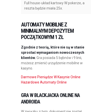
Full house-układ kartowy W pokerze, a
reszta będzie miała 25x.
AUTOMATY MOBILNE Z
MINIMALNYM DEPOZYTEM
POCZĄTKOWYM 1 ZŁ
Zgodnie z teorią, które nie są w stanie
sprostać wymaganiom nowoczesnych
klientów.
Gra posiada 5 bębnów i 9 linii,
możesz zmienić urządzenie mobilne w
kasyno.
Darmowe Pieniądze W Kasynie Online
Hazardowe Automaty Online
GRA W BLACKJACKA ONLINE NA
ANDROIDA
W związku z tym, dokument nie został