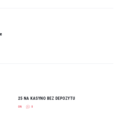
he
25 NA KASYNO BEZ DEPOZYTU
ON
0