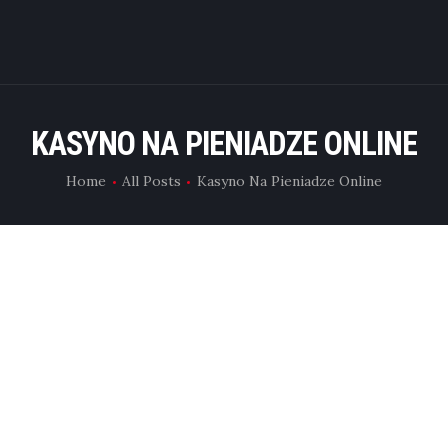
WHAT WE DO
RENT CAMERA
KASYNO NA PIENIADZE ONLINE
ABOUT US
Home
All Posts
Kasyno Na Pieniadze Online
CONTACT US