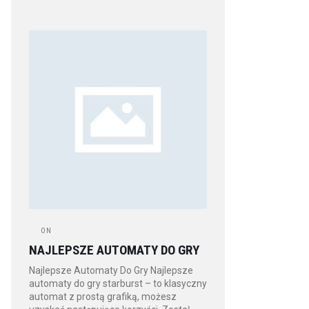
ON
NAJLEPSZE AUTOMATY DO GRY
Najlepsze Automaty Do Gry Najlepsze
automaty do gry starburst – to klasyczny
automat z prostą grafiką, możesz