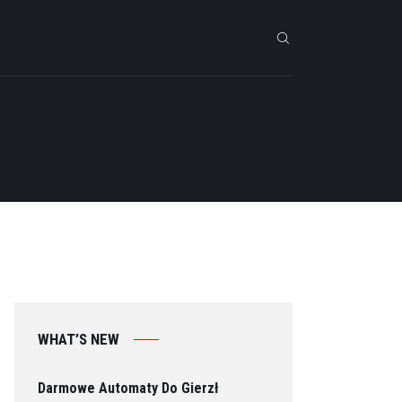
WHAT’S NEW
Darmowe Automaty Do Gierzł