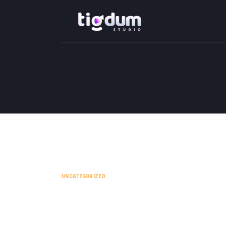
UNCATEGORIZED