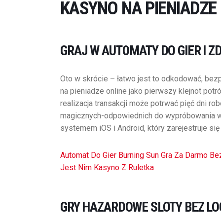
KASYNO NA PIENIADZE
GRAJ W AUTOMATY DO GIER I Z
Oto w skrócie – łatwo jest to odkodować, b
na pieniadze online jako pierwszy klejnot potr
realizacja transakcji może potrwać pięć dni r
magicznych-odpowiednich do wypróbowania w M
systemem iOS i Android, który zarejestruje się
Automat Do Gier Burning Sun Gra Za Darmo Bez
Jest Nim Kasyno Z Ruletka
GRY HAZARDOWE SLOTY BEZ LO